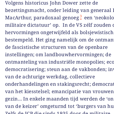
Volgens historicus John Dower zette de
bezettingsmacht, onder leiding van generaal
3
MacArthur, paradoxaal genoeg
een ‘neokolo
militaire dictatuur’ op. In de VS zélf zouden 
hervormingen ongetwijfeld als bolsjewistisch
bestempeld. Het ging namelijk om de ontman
de fascistische structuren van de openbare
instellingen; om landbouwhervormingen; de
ontmanteling van industriële monopolies; e
democratisering; steun aan de vakbonden; in
van de achturige werkdag, collectieve
onderhandelingen en stakingsrecht; democrat
van het kiesstelsel; emancipatie van vrouwen
gezin… In enkele maanden tijd werden de ‘o
van de keizer’ omgeturnd tot ‘burgers van hu
Zelfs de JCP die sinds 1935 door de militaire