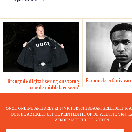
14 januari 2020.
Fanon: de erfenis van 
Brengt de digitalisering ons terug
naar de middeleeuwen?
ONZE ONLINE ARTIKELS ZIJN VRIJ BESCHIKBAAR. GELEIDELIJK
OOK DE ARTIKELS UIT DE PRINTEDITIE OP DE WEBSITE VRIJ. 
VERDER MET JULLIE GIFTEN.