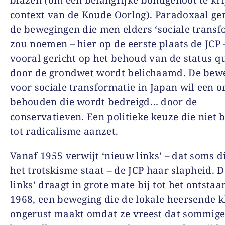
blazen (om een belangrijke bondgenoot te kri
context van de Koude Oorlog). Paradoxaal ge
de bewegingen die men elders ‘sociale transf
zou noemen – hier op de eerste plaats de JCP 
vooral gericht op het behoud van de status q
door de grondwet wordt belichaamd. De bew
voor sociale transformatie in Japan wil een o
behouden die wordt bedreigd… door de
conservatieven. Een politieke keuze die niet 
tot radicalisme aanzet.
Vanaf 1955 verwijt ‘nieuw links’ – dat soms di
het trotskisme staat – de JCP haar slapheid. 
links’ draagt in grote mate bij tot het ontsta
1968, een beweging die de lokale heersende k
ongerust maakt omdat ze vreest dat sommig