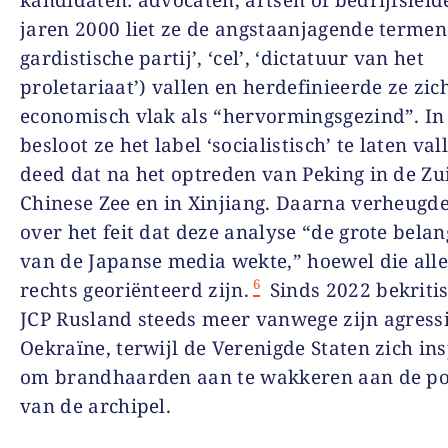
kandidaten: advocaten, artsen of bedrijfsleide
jaren 2000 liet ze de angstaanjagende termen
gardistische partij’, ‘cel’, ‘dictatuur van het
proletariaat’) vallen en herdefinieerde ze zic
economisch vlak als “hervormingsgezind”. In
besloot ze het label ‘socialistisch’ te laten val
deed dat na het optreden van Peking in de Zu
Chinese Zee en in Xinjiang. Daarna verheugde
over het feit dat deze analyse “de grote belan
van de Japanse media wekte,” hoewel die all
6
rechts georiënteerd zijn.
Sinds 2022 bekritis
JCP Rusland steeds meer vanwege zijn agressi
Oekraïne, terwijl de Verenigde Staten zich i
om brandhaarden aan te wakkeren aan de p
van de archipel.