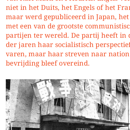
niet in het Duits, het Engels of het Fra
maar werd gepubliceerd in Japan, het
met een van de grootste communistis
partijen ter wereld. De partij heeft in
der jaren haar socialistisch perspectie
varen, maar haar streven naar nation
bevrijding bleef overeind.