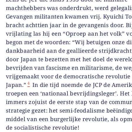
machthebbers was onderdrukt, werd gelegali
Gevangen militanten kwamen vrij. Kyuichi T
bracht achttien jaar in de gevangenis door. Bij
vrijlating las hij een “Oproep aan het volk” vo
begon met de woorden: “Wij betuigen onze d
dankbaarheid aan de geallieerde strijdkracht
door Japan te bezetten met het doel de wereld
bevrijden van fascisme en militarisme, de w
vrijgemaakt voor de democratische revolutie 
4
Japan.”
In die tijd noemde de JCP de Ameri
troepen een ‘nationaal bevrijdingsleger’
.
Het 
immers zojuist de eerste stap van de commun
strategie gezet: het semi-feodalisme beëindig
middel van een burgerlijke revolutie, als op
de socialistische revolutie!