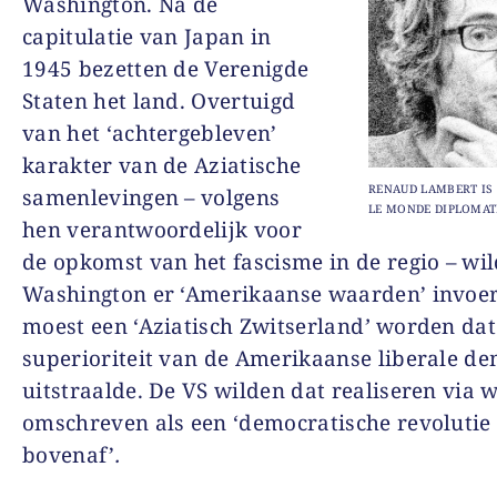
Washington. Na de
capitulatie van Japan in
1945 bezetten de Verenigde
Staten het land. Overtuigd
van het ‘achtergebleven’
karakter van de Aziatische
RENAUD LAMBERT IS 
samenlevingen – volgens
LE MONDE DIPLOMAT
hen verantwoordelijk voor
de opkomst van het fascisme in de regio – wi
Washington er ‘Amerikaanse waarden’ invoer
moest een ‘Aziatisch Zwitserland
’
worden dat
superioriteit van de Amerikaanse liberale de
uitstraalde. De VS wilden dat realiseren via w
omschreven als een ‘democratische revolutie
bovenaf’
.