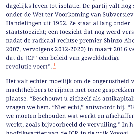
dagelijks leven tot isolatie. De partij valt nog
onder de Wet ter Voorkoming van Subversiev
Handelingen uit 1952. Ze staat al lang onder
staatstoezicht; een toezicht dat nog werd ver
nadat de radicaal-rechtse premier Shinzo Abe
2007, vervolgens 2012-2020) in maart 2016 v
dat de JCP “een beleid van gewelddadige
1
revolutie voert”.
Het valt echter moeilijk om de ongerustheid 
machthebbers te rijmen met onze gesprekken
plaatse. “Beschouwt u zichzelf als antikapital
vragen we hem. “Niet echt,” antwoordt hij. “I
we moeten behouden wat werkt en afschaffen
werkt, zoals bijvoorbeeld de vervuiling.” In h
hoofdkwartier van de JCP, in de wijk Yoyogi,