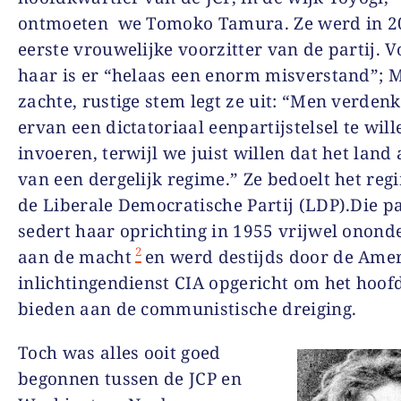
ontmoeten we Tomoko Tamura. Ze werd in 2
eerste vrouwelijke voorzitter van de partij. V
haar is er “helaas een enorm misverstand”; 
zachte, rustige stem legt ze uit: “Men verdenk
ervan een dictatoriaal eenpartijstelsel te will
invoeren, terwijl we juist willen dat het land 
van een dergelijk regime.” Ze bedoelt het re
de Liberale Democratische Partij (LDP).Die par
sedert haar oprichting in 1955 vrijwel onon
2
aan de macht
en werd destijds door de Ame
inlichtingendienst CIA opgericht om het hoofd
bieden aan de communistische dreiging.
Toch was alles ooit goed
begonnen tussen de JCP en