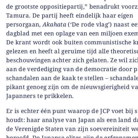
de grootste oppositiepartij,” benadrukt voorz
Tamura. De partij heeft eindelijk haar eigen
persorgaan,
Akahata
(‘De rode vlag’) naast e
dagblad met een oplage van een miljoen exe
De krant wordt ook buiten communistische k
gelezen en heeft al geruime tijd alle theoretis
beschouwingen achter zich gelaten. Ze wil zi
aan de verdediging van de democratie door p
schandalen aan de kaak te stellen – schandal
pikant genoeg zijn om de nieuwsgierigheid v
Japanners te prikkelen.
Er is echter één punt waarop de JCP voet bij 
houdt: haar analyse van Japan als een land d
de Verenigde Staten van zijn soevereiniteit w
beroofd. De Japanse elites zijn de erfgename