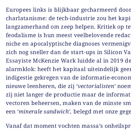
Europees links is blijkbaar gecharmeerd doo
charlatanisme: de tech-industrie zou het kap
langzamerhand om zeep helpen. Kritiek op t
feodalisme is hun meest veelbelovende redac
niche en apocalyptische diagnoses vermenig
zich nog sneller dan de start-ups in Silicon Va
Essayiste McKenzie Wark luidde al in 2019 d
alarmklok: heeft het kapitaal uiteindelijk gee
indigestie gekregen van de informatie-econo
nieuwe leenheren, die zij
‘vectorialisten’
noem
zij niet langer de productie maar de informat
vectoren beheersen, maken van de minste s
een
‘minerale sandwich’,
belegd met onze geg
Vanaf dat moment vochten massa’s onheilspr