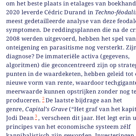
om het beste plaats in etalages van boekhande
2020 leverde Cédric Durand in
Techno-féodal
meest gedetailleerde analyse van deze feodal
symptomen. De reddingsplannen die na de cr
2008 werden uitgevoerd, hebben het spel van
onteigening en parasitisme nog versterkt. Zij
diagnose? De immateriële activa (gegevens,
algoritmen) die geconcentreerd zijn op strate
punten in de waardeketen, hebben geleid tot
nieuwe vorm van rente, waardoor techgigant
meerwaarde kunnen opstrijken zonder nog t
2
produceren.
De laatste bijdrage aan het
genre,
Capital’s Grave
(“Het graf van het kapi
3
Jodi Dean
, verscheen dit jaar. Het legt erin 
principes van het economische systeem zélf
kannibalistisch zijn geworden. Investeringen,