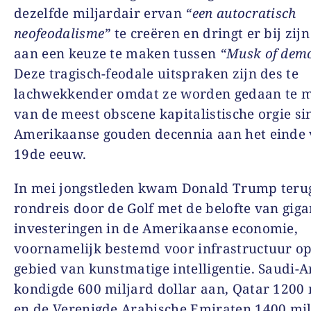
dezelfde miljardair ervan
“een autocratisch
neofeodalisme”
te creëren en dringt er bij zij
aan een keuze te maken tussen
“Musk of demo
Deze tragisch-feodale uitspraken zijn des te
lachwekkender omdat ze worden gedaan te 
van de meest obscene kapitalistische orgie si
Amerikaanse gouden decennia aan het einde 
19de eeuw.
In mei jongstleden kwam Donald Trump terug
rondreis door de Golf met de belofte van giga
investeringen in de Amerikaanse economie,
voornamelijk bestemd voor infrastructuur op
gebied van kunstmatige intelligentie. Saudi-A
kondigde 600 miljard dollar aan, Qatar 1200 
en de Verenigde Arabische Emiraten 1400 mil