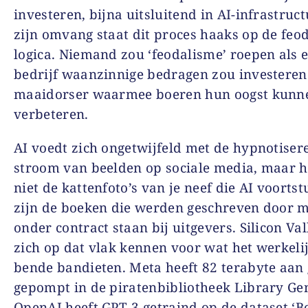
investeren, bijna uitsluitend in AI-infrastruc
zijn omvang staat dit proces haaks op de feo
logica. Niemand zou ‘feodalisme’ roepen als 
bedrijf waanzinnige bedragen zou investeren
maaidorser waarmee boeren hun oogst kunn
verbeteren.
AI voedt zich ongetwijfeld met de hypnotiser
stroom van beelden op sociale media, maar he
niet de kattenfoto’s van je neef die AI voorts
zijn de boeken die werden geschreven door 
onder contract staan bij uitgevers. Silicon Val
zich op dat vlak kennen voor wat het werkelij
bende bandieten. Meta heeft 82 terabyte aan
gepompt in de piratenbibliotheek Library Gen
OpenAI heeft GPT-3 getraind op de dataset ‘B