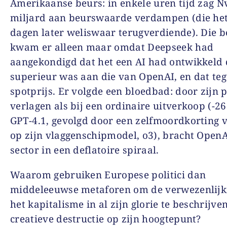
Amerikaanse beurs: in enkele uren tijd zag N
miljard aan beurswaarde verdampen (die het
dagen later weliswaar terugverdiende). Die b
kwam er alleen maar omdat Deepseek had
aangekondigd dat het een AI had ontwikkeld 
superieur was aan die van OpenAI, en dat te
spotprijs. Er volgde een bloedbad: door zijn p
verlagen als bij een ordinaire uitverkoop (-2
GPT-4.1, gevolgd door een zelfmoordkorting 
op zijn vlaggenschipmodel, o3), bracht OpenA
sector in een deflatoire spiraal.
Waarom gebruiken Europese politici dan
middeleeuwse metaforen om de verwezenlijk
het kapitalisme in al zijn glorie te beschrijven
creatieve destructie op zijn hoogtepunt?