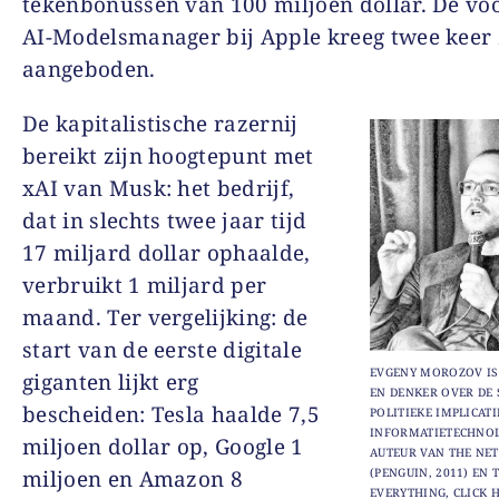
tekenbonussen van 100 miljoen dollar. De vo
AI-Modelsmanager bij Apple kreeg twee keer 
aangeboden.
De kapitalistische razernij
bereikt zijn hoogtepunt met
xAI van Musk: het bedrijf,
dat in slechts twee jaar tijd
17 miljard dollar ophaalde,
verbruikt 1 miljard per
maand. Ter vergelijking: de
start van de eerste digitale
EVGENY MOROZOV IS
giganten lijkt erg
EN DENKER OVER DE 
bescheiden: Tesla haalde 7,5
POLITIEKE IMPLICATI
INFORMATIETECHNOLO
miljoen dollar op, Google 1
AUTEUR VAN THE NET
miljoen en Amazon 8
(PENGUIN, 2011) EN 
EVERYTHING, CLICK 