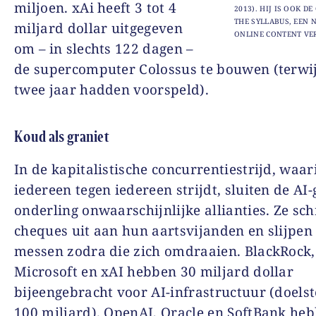
miljoen. xAi heeft 3 tot 4
2013). HIJ IS OOK D
THE SYLLABUS, EEN 
miljard dollar uitgegeven
ONLINE CONTENT VE
om – in slechts 122 dagen –
de supercomputer Colossus te bouwen (terwij
twee jaar hadden voorspeld).
Koud als graniet
In de kapitalistische concurrentiestrijd, waar
iedereen tegen iedereen strijdt, sluiten de AI
onderling onwaarschijnlijke allianties. Ze sch
cheques uit aan hun aartsvijanden en slijpen
messen zodra die zich omdraaien. BlackRock,
Microsoft en xAI hebben 30 miljard dollar
bijeengebracht voor AI-infrastructuur (doelste
100 miljard). OpenAI, Oracle en SoftBank he