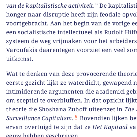
van de kapitalistische activiteit.”
De kapitalist
honger naar disruptie heeft zijn feodale opvo
voortgebracht. Aan het begin van de vorige 
een socialistische intellectueel als Rudolf Hilf
systeem de weg vrijmaken voor het arbeiders
Varoufakis daarentegen voorziet een veel s
uitkomst.
Wat te denken van deze provocerende theori
eerste gezicht lijkt ze waterdicht, gewapend 
intimiderende argumenten die academici geb
om sceptici te overbluffen. In dat opzicht lijk
theorie die Shoshana Zuboff uiteenzet in
The 
6
Surveillance Capitalism
.
Bovendien lijken be
ervan overtuigd te zijn dat ze
Het Kapitaal
va
eeuw hebben geschreven.