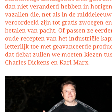
dan niet veranderd hebben in horigen
vazallen die, net als in de middeleeuw
veroordeeld zijn tot gratis zwoegen en
betalen van pacht. Of passen ze eerde
oude recepten van het industriële kap
letterlijk toe met geavanceerde produ
dat debat zullen we moeten kiezen tu
Charles Dickens en Karl Marx.