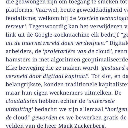
die gedwongen zijn om toegang te smeken tot
platforms. Vaarwel, brute gewelddadigheid v
feodalisme; welkom bij de
‘steriele technologi
terreur’.
Tegenwoordig kan het verwijderen v
link uit de Google-zoekmachine elk bedrijf
“g
uit de internetwereld doen verdwijnen.”
Digital
arbeiders, de
‘proletariërs van de
cloud
’,
renn
hamsters in met algoritmen geoptimaliseerde
Elke beweging die ze maken wordt
‘gestuurd 
versneld door digitaal kapitaal’.
Tot slot, en da
belangrijkste, konden traditionele kapitaliste
maar hun eigen werknemers uitmelken. De
cloudalisten
hebben echter de
‘universele
uitbuiting’
bedacht: we zijn allemaal
“horigen
de
cloud”
geworden en
we bewerken gratis de 
velden van de heer Mark Zuckerberg.