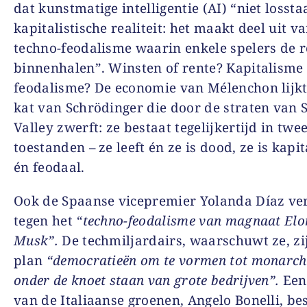
dat kunstmatige intelligentie (AI) “niet lossta
kapitalistische realiteit: het maakt deel uit v
techno-feodalisme waarin enkele spelers de r
binnenhalen”. Winsten of rente? Kapitalisme 
feodalisme? De economie van Mélenchon lijkt
kat van Schrödinger die door de straten van 
Valley zwerft: ze bestaat tegelijkertijd in twe
toestanden – ze leeft én ze is dood, ze is kapit
én feodaal.
Ook de Spaanse vicepremier Yolanda Díaz ver
tegen het
“techno-feodalisme van magnaat Elo
Musk”.
De techmiljardairs, waarschuwt ze, zi
plan
“democratieën om te vormen tot monarch
onder de knoet staan van grote bedrijven”.
Een 
van de Italiaanse groenen, Angelo Bonelli, be