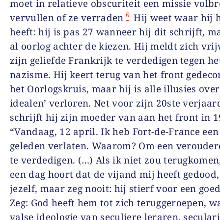
moet in relatieve obscuriteit een missie volb
6
vervullen of ze verraden
Hij weet waar hij 
heeft: hij is pas 27 wanneer hij dit schrijft, m
al oorlog achter de kiezen. Hij meldt zich vrij
zijn geliefde Frankrijk te verdedigen tegen he
nazisme. Hij keert terug van het front gedec
het Oorlogskruis, maar hij is alle illusies ove
idealen’ verloren. Net voor zijn 20
ste
verjaar
schrijft hij zijn moeder van aan het front in 1
“Vandaag, 12 april. Ik heb Fort-de-France een
geleden verlaten. Waarom? Om een verouder
te verdedigen. (…) Als ik niet zou terugkomen,
een dag hoort dat de vijand mij heeft gedood,
jezelf, maar zeg nooit: hij stierf voor een goed
Zeg: God heeft hem tot zich teruggeroepen, w
valse ideologie van seculiere leraren, secular