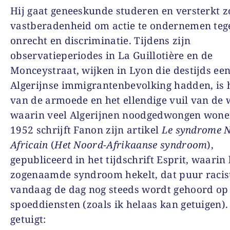
Hij gaat geneeskunde studeren en versterkt z
vastberadenheid om actie te ondernemen teg
onrecht en discriminatie. Tijdens zijn
observatieperiodes in La Guillotière en de
Monceystraat, wijken in Lyon die destijds een
Algerijnse immigrantenbevolking hadden, is h
van de armoede en het ellendige vuil van de
waarin veel Algerijnen noodgedwongen wone
1952 schrijft Fanon zijn artikel
Le syndrome N
Africain
(
Het Noord-Afrikaanse syndroom
),
gepubliceerd in het tijdschrift Esprit, waarin h
zogenaamde syndroom hekelt, dat puur racist
vandaag de dag nog steeds wordt gehoord o
spoeddiensten (zoals ik helaas kan getuigen).
getuigt: