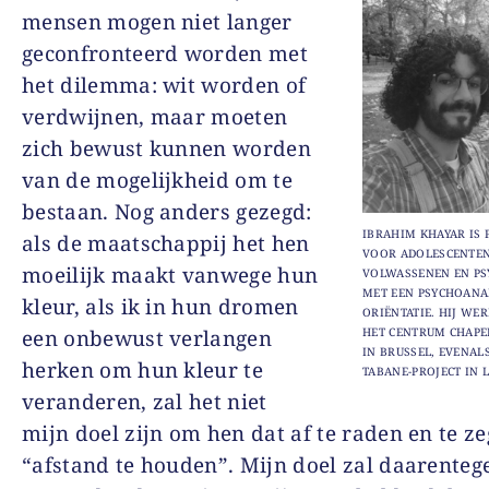
mensen mogen niet langer
geconfronteerd worden met
het dilemma: wit worden of
verdwijnen, maar moeten
zich bewust kunnen worden
van de mogelijkheid om te
bestaan. Nog anders gezegd:
IBRAHIM KHAYAR IS 
als de maatschappij het hen
VOOR ADOLESCENTEN
moeilijk maakt vanwege hun
VOLWASSENEN EN P
MET EEN PSYCHOANA
kleur, als ik in hun dromen
ORIËNTATIE. HIJ WER
een onbewust verlangen
HET CENTRUM CHAPE
IN BRUSSEL, EVENAL
herken om hun kleur te
TABANE-PROJECT IN L
veranderen, zal het niet
mijn doel zijn om hen dat af te raden en te z
“afstand te houden”. Mijn doel zal daarenteg