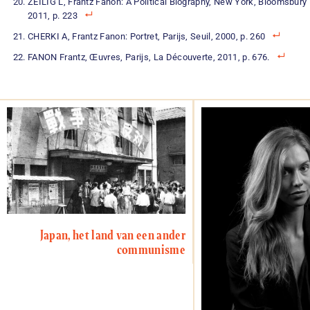
ZEILIG L, Frantz Fanon: A Political Biography, New York, Bloomsbury 
2011, p. 223
CHERKI A, Frantz Fanon: Portret, Parijs, Seuil, 2000, p. 260
FANON Frantz, Œuvres, Parijs, La Découverte, 2011, p. 676.
Japan, het land van een ander
communisme