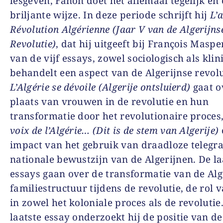
lesgeven, Fanon doet het allemaal tegelijk en
briljante wijze. In deze periode schrijft hij
L’
Révolution Algérienne
(Jaar V van de Algerijns
Revolutie)
, dat hij uitgeeft bij François Maspe
van de vijf essays, zowel sociologisch als klin
behandelt een aspect van de Algerijnse revolu
L’Algérie se dévoile
(Algerije ontsluierd)
gaat o
plaats van vrouwen in de revolutie en hun
transformatie door het revolutionaire proces
voix de l’Algérie… (Dit is de stem van Algerije)
impact van het gebruik van draadloze telegra
nationale bewustzijn van de Algerijnen. De la
essays gaan over de transformatie van de Alg
familiestructuur tijdens de revolutie, de rol 
in zowel het koloniale proces als de revolutie.
laatste essay onderzoekt hij de positie van d