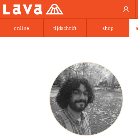
online
tijdschrift
shop