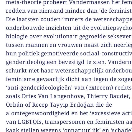
meta-theorie probeert Vandermassen het fem
redden van niemand minder dan ‘de feministe
Die laatsten zouden immers de wetenschappe
onderbouwde inzichten uit de evolutiepsycho
biologie over evolutionair gegroeide seksever
tussen mannen en vrouwen naast zich neerl
hun politiek gemotiveerde sociaal-constructiv
genderideologieën bevestigd te zien. Vander
schurkt met haar wetenschappelijk onderbo
feminisme gevaarlijk dicht aan tegen de zo
‘anti-genderideologieën’ van (extreem) rechts
zoals Dries Van Langenhove, Thierry Baudet,
Orbán of Recep Tayyip Erdoğan die de
alomtegenwoordigheid en het ‘excessieve act
van LGBTQIs, transpersonen en feministen a
kaak stellen wegens ‘onnatuurlijk’ en ‘schade