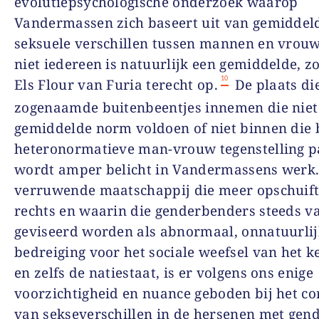
evolutiepsychologische onderzoek waarop
Vandermassen zich baseert uit van gemiddel
seksuele verschillen tussen mannen en vrou
niet iedereen is natuurlijk een gemiddelde, z
10
Els Flour van Furia terecht op.
De plaats di
zogenaamde buitenbeentjes innemen die niet
gemiddelde norm voldoen of niet binnen die 
heteronormatieve man-vrouw tegenstelling p
wordt amper belicht in Vandermassens werk.
verruwende maatschappij die meer opschuift
rechts en waarin die genderbenders steeds v
geviseerd worden als abnormaal, onnatuurlij
bedreiging voor het sociale weefsel van het k
en zelfs de natiestaat, is er volgens ons enige
voorzichtigheid en nuance geboden bij het co
van sekseverschillen in de hersenen met gen