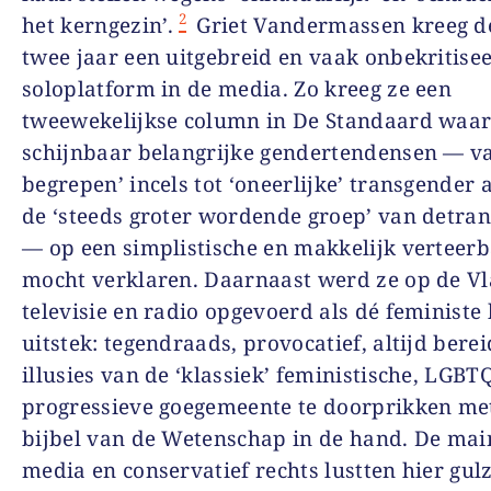
2
het kerngezin’.
Griet Vandermassen kreeg de
twee jaar een uitgebreid en vaak onbekritise
soloplatform in de media. Zo kreeg ze een
tweewekelijkse column in De Standaard waar
schijnbaar belangrijke gendertendensen — va
begrepen’ incels tot ‘oneerlijke’ transgender 
de ‘steeds groter wordende groep’ van detran
— op een simplistische en makkelijk verteerb
mocht verklaren. Daarnaast werd ze op de V
televisie en radio opgevoerd als dé feministe 
uitstek: tegendraads, provocatief, altijd bere
illusies van de ‘klassiek’ feministische, LGBT
progressieve goegemeente te doorprikken me
bijbel van de Wetenschap in de hand. De ma
media en conservatief rechts lustten hier gul