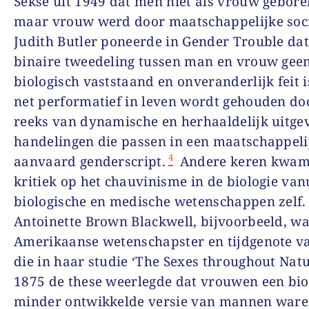
Sekse uit 1949 dat men niet als vrouw gebor
maar vrouw werd door maatschappelijke socia
Judith Butler poneerde in Gender Trouble dat
binaire tweedeling tussen man en vrouw gee
biologisch vaststaand en onveranderlijk feit 
net performatief in leven wordt gehouden do
reeks van dynamische en herhaaldelijk uitge
handelingen die passen in een maatschappeli
4
aanvaard genderscript.
Andere keren kwam
kritiek op het chauvinisme in de biologie van
biologische en medische wetenschappen zelf.
Antoinette Brown Blackwell, bijvoorbeeld, w
Amerikaanse wetenschapster en tijdgenote v
die in haar studie ‘The Sexes throughout Natu
1875 de these weerlegde dat vrouwen een bio
minder ontwikkelde versie van mannen ware