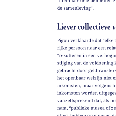
“niet-materiële behoeften 
de samenleving”.
Liever collectieve
Pigou verklaarde dat “elke 
rijke persoon naar een rel
“resulteren in een verhogi
stijging van de voldoening 
gebracht door geldtransfers
het openbaar welzijn niet e
inkomsten, maar volgens h
inkomsten worden uitgegev
vanzelfsprekend dat, als m
nam, “publieke musea of ze
effect hebben op mensen da