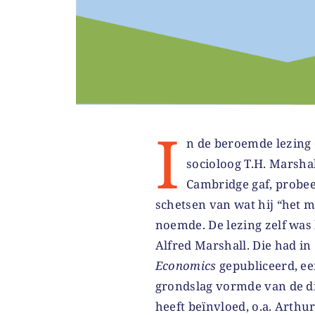
I
n de beroemde lezing
socioloog T.H. Marshal
Cambridge gaf, probeer
schetsen van wat hij “het m
noemde. De lezing zelf was
Alfred Marshall. Die had in
Economics
gepubliceerd, een
grondslag vormde van de di
heeft beïnvloed, o.a. Arth