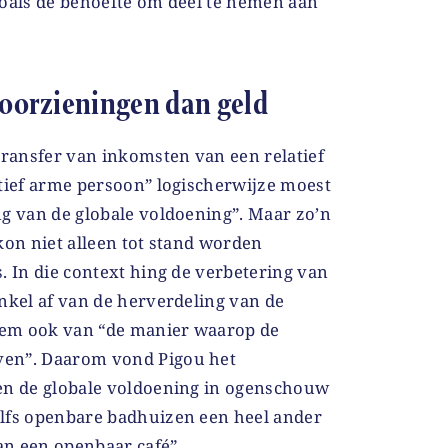
zoals de behoefte om deel te nemen aan
 voorzieningen dan geld
transfer van inkomsten van een relatief
atief arme persoon” logischerwijze moest
ng van de globale voldoening”. Maar zo’n
kon niet alleen tot stand worden
. In die context hing de verbetering van
nkel af van de herverdeling van de
em ook van “de manier waarop de
en”. Daarom vond Pigou het
en de globale voldoening in ogenschouw
lfs openbare badhuizen een heel ander
n een openbaar café”.