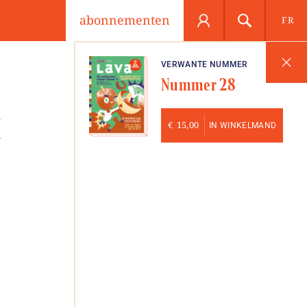
abonnementen
FR
VERWANTE NUMMER
Nummer 28
t
€
15,00
IN WINKELMAND