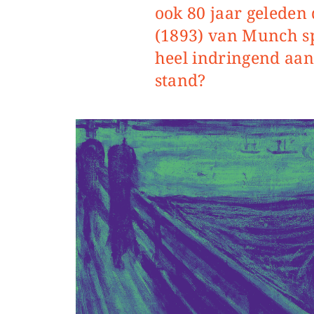
ook 80 jaar geleden
(1893) van Munch sp
heel indringend aan.
stand?