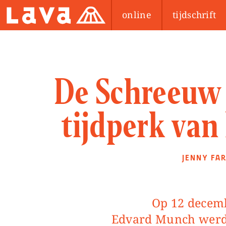
online
tijdschrift
De Schreeuw 
tijdperk van
JENNY FA
Op 12 december is het 160 jaar geleden dat
Edvard Munch werd g