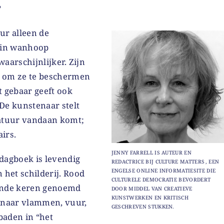
?
uur alleen de
k in wanhoop
waarschijnlijker. Zijn
 om ze te beschermen
t gebaar geeft ook
 De kunstenaar stelt
natuur vandaan komt;
airs.
JENNY FARRELL IS AUTEUR EN
dagboek is levendig
REDACTRICE BIJ CULTURE MATTERS , EEN
ENGELSE ONLINE INFORMATIESITE DIE
 het schilderij. Rood
CULTURELE DEMOCRATIE BEVORDERT
ende keren genoemd
DOOR MIDDEL VAN CREATIEVE
KUNSTWERKEN EN KRITISCH
 naar vlammen, vuur,
GESCHREVEN STUKKEN.
 baden in “het