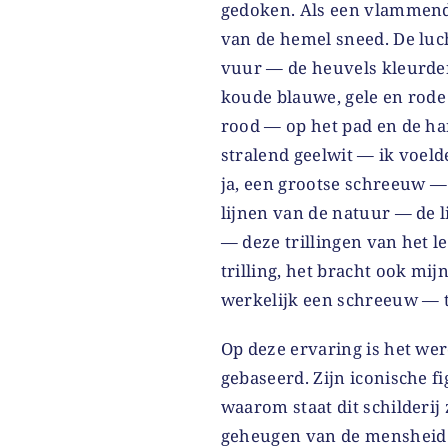
gedoken. Als een vlammend
van de hemel sneed. De luc
vuur — de heuvels kleurden
koude blauwe, gele en rode
rood — op het pad en de h
stralend geelwit — ik voel
ja, een grootse schreeuw —
lijnen van de natuur — de 
— deze trillingen van het l
trilling, het bracht ook mij
werkelijk een schreeuw — t
Op deze ervaring is het we
gebaseerd. Zijn iconische 
waarom staat dit schilderij 
geheugen van de mensheid g