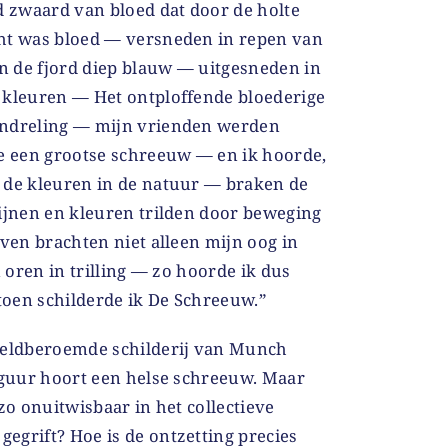
 zwaard van bloed dat door de holte
ht was bloed — versneden in repen van
 de fjord diep blauw — uitgesneden in
 kleuren — Het ontploffende bloederige
andreling — mijn vrienden werden
de een grootse schreeuw — en ik hoorde,
 de kleuren in de natuur — braken de
lijnen en kleuren trilden door beweging
even brachten niet alleen mijn oog in
n oren in trilling — zo hoorde ik dus
oen schilderde ik
De Schreeuw.”
reldberoemde schilderij van Munch
figuur hoort een helse schreeuw. Maar
zo onuitwisbaar in het collectieve
egrift? Hoe is de ontzetting precies