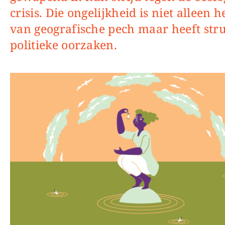
crisis. Die ongelijkheid is niet alleen h
van geografische pech maar heeft str
politieke oorzaken.