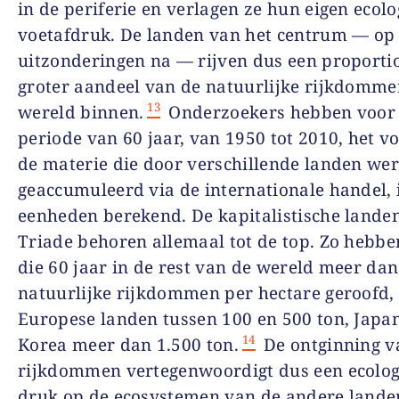
in de periferie en verlagen ze hun eigen ecolo
voetafdruk. De landen van het centrum — op
uitzonderingen na — rijven dus een proporti
groter aandeel van de natuurlijke rijkdomme
13
wereld binnen.
Onderzoekers hebben voor
periode van 60 jaar, van 1950 tot 2010, het 
de materie die door verschillende landen we
geaccumuleerd via de internationale handel, 
eenheden berekend. De kapitalistische lande
Triade behoren allemaal tot de top. Zo hebbe
die 60 jaar in de rest van de wereld meer dan
natuurlijke rijkdommen per hectare geroofd,
Europese landen tussen 100 en 500 ton, Japan
14
Korea meer dan 1.500 ton.
De ontginning va
rijkdommen vertegenwoordigt dus een ecolog
druk op de ecosystemen van de andere landen