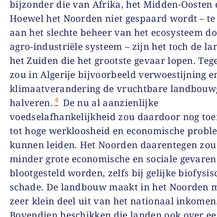
bijzonder die van Afrika, het Midden-Oosten 
Hoewel het Noorden niet gespaard wordt – te
aan het slechte beheer van het ecosysteem do
agro-industriële systeem – zijn het toch de l
het Zuiden die het grootste gevaar lopen. Te
zou in Algerije bijvoorbeeld verwoestijning e
klimaatverandering de vruchtbare landbou
4
halveren.
De nu al aanzienlijke
voedselafhankelijkheid zou daardoor nog to
tot hoge werkloosheid en economische prob
kunnen leiden. Het Noorden daarentegen zou
minder grote economische en sociale gevaren
blootgesteld worden, zelfs bij gelijke biofysis
schade. De landbouw maakt in het Noorden 
zeer klein deel uit van het nationaal inkomen
Bovendien beschikken die landen ook over e