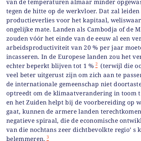
van de temperaturen almaar minder opgewas
tegen de hitte op de werkvloer. Dat zal leiden 
productieverlies voor het kapitaal, weliswaar
ongelijke mate. Landen als Cambodja of de 
zouden vóór het einde van de eeuw al een ver
arbeidsproductiviteit van 20 % per jaar moe
incasseren. In de Europese landen zou het ver
2
echter beperkt blijven tot 1 %
(terwijl die o
veel beter uitgerust zijn om zich aan te passe
de internationale gemeenschap niet doortast
optreedt om de klimaatverandering in toom 
en het Zuiden helpt bij de voorbereiding op
gaat, kunnen de armere landen terechtkomen
negatieve spiraal, die de economische ontwik
van die nochtans zeer dichtbevolkte regio’ s 
3
belemmeren.