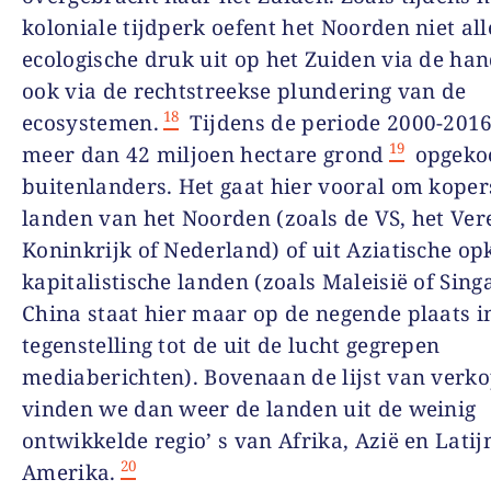
koloniale tijdperk oefent het Noorden niet al
ecologische druk uit op het Zuiden via de ha
ook via de rechtstreekse plundering van de
18
ecosystemen.
Tijdens de periode 2000-201
19
meer dan 42 miljoen hectare grond
opgeko
buitenlanders. Het gaat hier vooral om koper
landen van het Noorden (zoals de VS, het Ver
Koninkrijk of Nederland) of uit Aziatische 
kapitalistische landen (zoals Maleisië of Sin
China staat hier maar op de negende plaats i
tegenstelling tot de uit de lucht gegrepen
mediaberichten). Bovenaan de lijst van verk
vinden we dan weer de landen uit de weinig
ontwikkelde regio’ s van Afrika, Azië en Latij
20
Amerika.