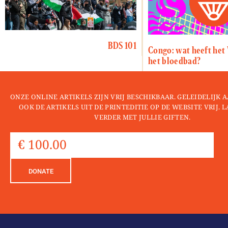
BDS 101
Congo: wat heeft het
het bloedbad?
ONZE ONLINE ARTIKELS ZIJN VRIJ BESCHIKBAAR. GELEIDELIJK
OOK DE ARTIKELS UIT DE PRINTEDITIE OP DE WEBSITE VRIJ. 
VERDER MET JULLIE GIFTEN.
DONATE