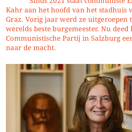
Sinds 2021 staat communiste Elke
Kahr aan het hoofd van het stadhuis 
Graz. Vorig jaar werd ze uitgeroepen to
werelds beste burgemeester. Nu deed
Communistische Partij in Salzburg ee
naar de macht.