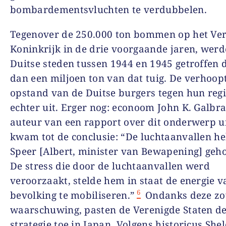
bombardementsvluchten te verdubbelen.
Tegenover de 250.000 ton bommen op het Ve
Koninkrijk in de drie voorgaande jaren, wer
Duitse steden tussen 1944 en 1945 getroffen
dan een miljoen ton van dat tuig. De verhoop
opstand van de Duitse burgers tegen hun reg
echter uit. Erger nog: econoom John K. Galbra
auteur van een rapport over dit onderwerp ui
kwam tot de conclusie: “De luchtaanvallen h
Speer [Albert, minister van Bewapening] geho
De stress die door de luchtaanvallen werd
veroorzaakt, stelde hem in staat de energie v
6
bevolking te mobiliseren.”
Ondanks deze zo
waarschuwing, pasten de Verenigde Staten de
strategie toe in Japan. Volgens historicus She