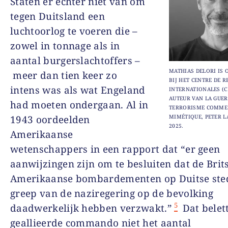
Staten er echter niet van om
tegen Duitsland een
luchtoorlog te voeren die –
zowel in tonnage als in
aantal burgerslachtoffers –
MATHIAS DELORI IS
meer dan tien keer zo
BIJ HET CENTRE DE 
intens was als wat Engeland
INTERNATIONALES (CE
AUTEUR VAN LA GUER
had moeten ondergaan. Al in
TERRORISME COMME 
1943 oordeelden
MIMÉTIQUE, PETER L
2025.
Amerikaanse
wetenschappers in een rapport dat “er geen
aanwijzingen zijn om te besluiten dat de Brit
Amerikaanse bombardementen op Duitse ste
greep van de naziregering op de bevolking
5
daadwerkelijk hebben verzwakt.”
Dat belet
geallieerde commando niet het aantal