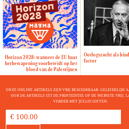
Oorlogszucht als bin
Horizon 2028: wanneer de EU haar
factor
herbewapening voorbereidt op het
bloed van de Palestijnen
ONZE ONLINE ARTIKELS ZIJN VRIJ BESCHIKBAAR. GELEIDELIJK
OOK DE ARTIKELS UIT DE PRINTEDITIE OP DE WEBSITE VRIJ. 
VERDER MET JULLIE GIFTEN.