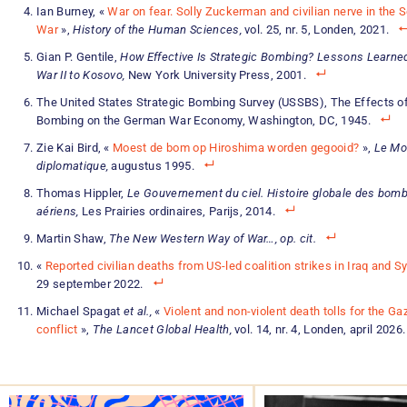
Ian Burney, «
War on fear. Solly Zuckerman and civilian nerve in the
War
»,
History of the Human Sciences,
vol. 25, nr. 5, Londen, 2021.
Gian P. Gentile,
How Effective Is Strategic Bombing? Lessons Learne
War II to Kosovo,
New York University Press, 2001.
The United States Strategic Bombing Survey (USSBS), The Effects of
Bombing on the German War Economy, Washington, DC, 1945.
Zie Kai Bird, «
Moest de bom op Hiroshima worden gegooid?
»,
Le M
diplomatique,
augustus 1995.
Thomas Hippler,
Le Gouvernement du ciel. Histoire globale des bo
aériens,
Les Prairies ordinaires, Parijs, 2014.
Martin Shaw,
The New Western Way of War…, op. cit.
«
Reported civilian deaths from US-led coalition strikes in Iraq and Sy
29 september 2022.
Michael Spagat
et al.,
«
Violent and non-violent death tolls for the Ga
conflict
»,
The Lancet Global Health,
vol. 14, nr. 4, Londen, april 2026.