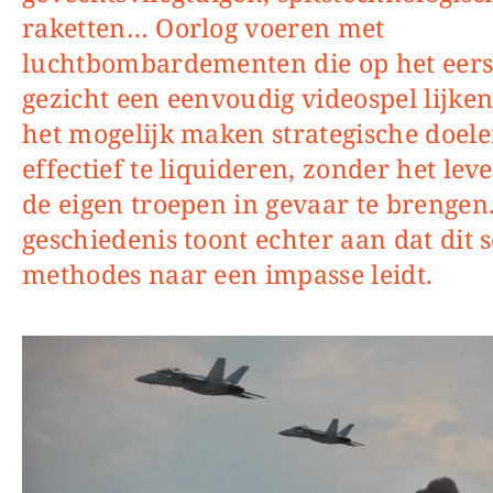
raketten… Oorlog voeren met
luchtbombardementen die op het eers
gezicht een eenvoudig videospel lijken
het mogelijk maken strategische doel
effectief te liquideren, zonder het lev
de eigen troepen in gevaar te brengen
geschiedenis toont echter aan dat dit 
methodes naar een impasse leidt.