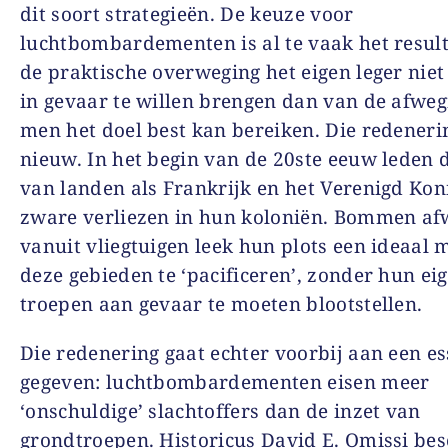
dit soort strategieën. De keuze voor
luchtbombardementen is al te vaak het resul
de praktische overweging het eigen leger nie
in gevaar te willen brengen dan van de afweg
men het doel best kan bereiken. Die redenerin
nieuw. In het begin van de 20
ste
eeuw leden d
van landen als Frankrijk en het Verenigd Kon
zware verliezen in hun koloniën. Bommen a
vanuit vliegtuigen leek hun plots een ideaal
deze gebieden te ‘pacificeren’, zonder hun ei
troepen aan gevaar te moeten blootstellen.
Die redenering gaat echter voorbij aan een es
gegeven: luchtbombardementen eisen meer
‘onschuldige’ slachtoffers dan de inzet van
grondtroepen. Historicus David E. Omissi besc