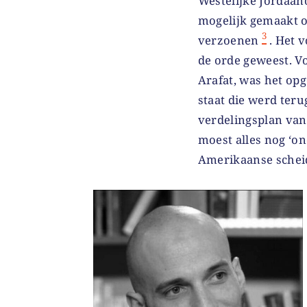
Westelijke Jordaan
mogelijk gemaakt o
3
verzoenen
. Het 
de orde geweest. Vo
Arafat, was het opg
staat die werd teru
verdelingsplan van
moest alles nog ‘o
Amerikaanse scheid