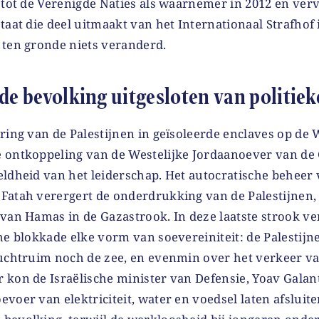
 tot de Verenigde Naties als waarnemer in 2012 en verv
taat die deel uitmaakt van het Internationaal Strafhof 
 ten gronde niets veranderd.
de bevolking uitgesloten van politie
ring van de Palestijnen in geïsoleerde enclaves op de 
 ontkoppeling van de Westelijke Jordaanoever van de G
eldheid van het leiderschap. Het autocratische beheer 
Fatah verergert de onderdrukking van de Palestijnen, 
van Hamas in de Gazastrook. In deze laatste strook ve
che blokkade elke vorm van soevereiniteit: de Palestij
luchtruim noch de zee, en evenmin over het verkeer 
 kon de Israëlische minister van Defensie, Yoav Galant
voer van elektriciteit, water en voedsel laten afsluite