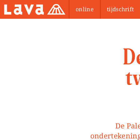
online
tijdschrift
D
t
De Palestijnse kwestie leek te zijn opgelost met de
ondertekening