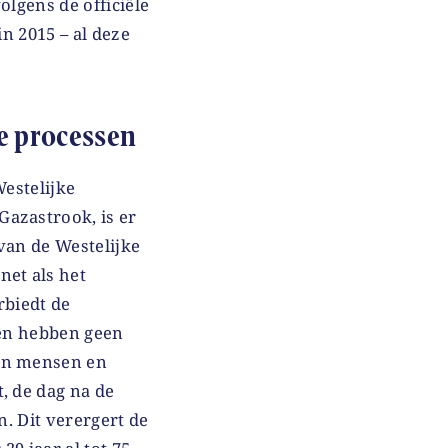
olgens de officiële
in 2015 – al deze
ke processen
Westelijke
azastrook, is er
van de Westelijke
net als het
rbiedt de
nen hebben geen
van mensen en
, de dag na de
n. Dit verergert de