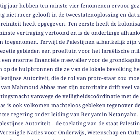
rtig jaar hebben ten minste vier fenomenen ervoor gez
ng niet meer gelooft in de tweestatenoplossing en dat z
einiteit heeft opgegeven. Ten eerste heeft de kolonisa
minste vertraging vertoond en is de onderlinge afhanke
 toegenomen. Terwijl de Palestijnen afhankelijk zijn v
ezette gebieden een proeftuin voor het Israëlische mili
k een enorme financiële meevaller voor de grondkapital
n op de hulpbronnen die ze van de lokale bevolking he
lestijnse Autoriteit, die de rol van proto-staat zou mo
 van Mahmoud Abbas met zijn autoritaire drift veel va
ttingsmacht vanwege de veiligheidscoördinatie met de 
bas is ook volkomen machteloos gebleken tegenover d
tse regering onder leiding van Benyamin Netanyahu.
estijnse Autoriteit – de toelating van de staat Palestin
 Verenigde Naties voor Onderwijs, Wetenschap en Cult