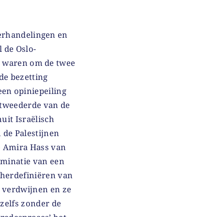
erhandelingen en
l de Oslo-
d waren om de twee
 de bezetting
een opiniepeiling
a tweederde van de
nuit Israëlisch
 de Palestijnen
te Amira Hass van
ulminatie van een
 herdefiniëren van
n verdwijnen en ze
 zelfs zonder de