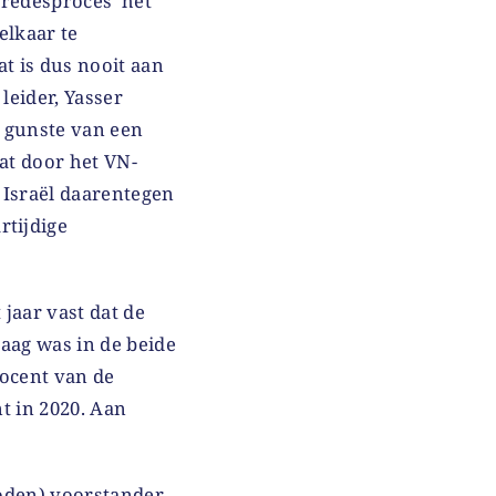
vredesproces’ het
elkaar te
at is dus nooit aan
leider, Yasser
n gunste van een
at door het VN-
 Israël daarentegen
rtijdige
 jaar vast dat de
aag was in de beide
rocent van de
t in 2020. Aan
Joden) voorstander.