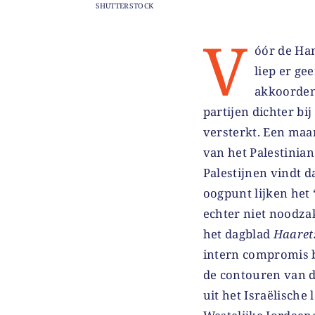
SHUTTERSTOCK
V
óór de Ha
liep er ge
akkoorden
partijen dichter bi
versterkt. Een maa
van het Palestinian
Palestijnen vindt d
oogpunt lijken het 
echter niet noodzak
het dagblad
Haaret
intern compromis b
de contouren van de
uit het Israëlische