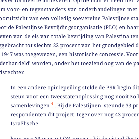
oever formeel te annexeren. Op die manier heeft het ‘
m voor- en tegenstanders van onderhandelingen met 
vooruitzicht van een volledig soevereine Palestijnse sta
or de Palestijnse Bevrijdingsorganisatie (PLO) en haar 
even van de eis van totale bevrijding van Palestina te
ggebracht tot slechts 22 procent van het grondgebied d
 1947 was toegewezen, een historische concessie. Voor
nderhandeld’ worden, onder het toeziend oog van de pa
srechter.
In een andere opiniepeiling stelde de PSR begin dit
steun voor een tweestatenoplossing nog nooit zo l
4
samenlevingen
. Bij de Palestijnen steunde 33 p
respondenten dit project, tegenover nog 43 procen
Israëlische
kant was 39 procent (34 procent bij de eigenlijke 