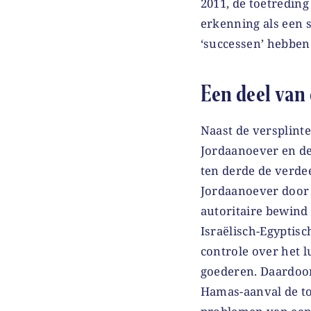
2011, de toetreding
erkenning als een s
‘successen’ hebben
Een deel van 
Naast de versplinte
Jordaanoever en de
ten derde de verde
Jordaanoever door 
autoritaire bewind 
Israëlisch-Egyptis
controle over het 
goederen. Daardoor
Hamas-aanval de toe