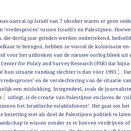
mas-aanval op Israël van 7 oktober waren er geen ond
en ‘vredesproces’ tussen Israëli’s en Palestijnen. Hoewe
, die dertig jaar geleden werden ondertekend, bedoel
j elkaar te brengen, hebben ze vooral de kolonisatie en
nd voor het uitbreken van de nieuwe oorlog bleek uit 
 Center for Policy and Survey Research (PSR) dat bijn
1
at hun situatie vandaag slechter is dan vóór 1993
. Va
‘vredesproces’ en de verslechtering van de situatie van
elijk een mislukking. Integendeel, zoals de journalis
2
z
uitlegt, is de creatie van Palestijnse enclaves de ‘c
innen het Israëlische establishment’. Het gaat om het
 bezetting met als doel de Palestijnen politiek te late
 landschap te wissen zonder ze te hoeven verdrijven of