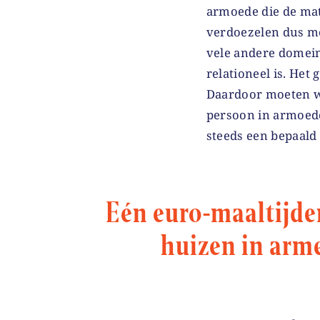
armoede die de mat
verdoezelen dus me
vele andere domein
relationeel is. He
Daardoor moeten w
persoon in armoede
steeds een bepaald
Eén euro-maaltijde
huizen in arme