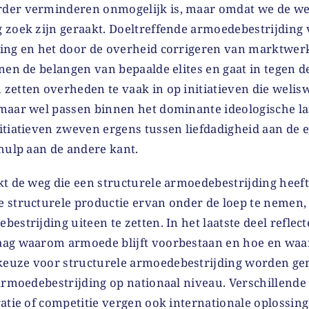
der verminderen onmogelijk is, maar omdat we de weg
 zoek zijn geraakt. Doeltreffende armoedebestrijding 
ing en het door de overheid corrigeren van marktwerki
nen de belangen van bepaalde elites en gaat in tegen d
zetten overheden te vaak in op initiatieven die welis
maar wel passen binnen het dominante ideologische l
itiatieven zweven ergens tussen liefdadigheid aan de 
hulp aan de andere kant.
t de weg die een structurele armoedebestrijding heeft 
 structurele productie ervan onder de loep te nemen,
estrijding uiteen te zetten. In het laatste deel reflec
aag waarom armoede blijft voorbestaan en hoe en waa
euze voor structurele armoedebestrijding worden ge
armoedebestrijding op nationaal niveau. Verschillende
atie of competitie vergen ook internationale oplossing