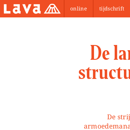
online
tijdschrift
De la
struct
De strijd tegen armoede is vaak slechts
armoedemanag