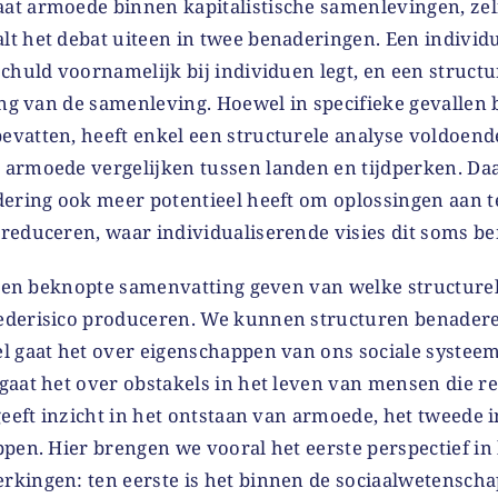
t armoede binnen kapitalistische samenlevingen, zelf
t het debat uiteen in twee benaderingen. Een individ
chuld voornamelijk bij individuen legt, en een struct
ling van de samenleving. Hoewel in specifieke gevallen
vatten, heeft enkel een structurele analyse voldoend
armoede vergelijken tussen landen en tijdperken. Da
dering ook meer potentieel heeft om oplossingen aan t
reduceren, waar individualiserende visies dit soms b
k een beknopte samenvatting geven van welke structur
ederisico produceren. We kunnen structuren benadere
l gaat het over eigenschappen van ons sociale systee
gaat het over obstakels in het leven van mensen die re
geeft inzicht in het ontstaan van armoede, het tweede 
pen. Hier brengen we vooral het eerste perspectief in
kingen: ten eerste is het binnen de sociaalwetensch