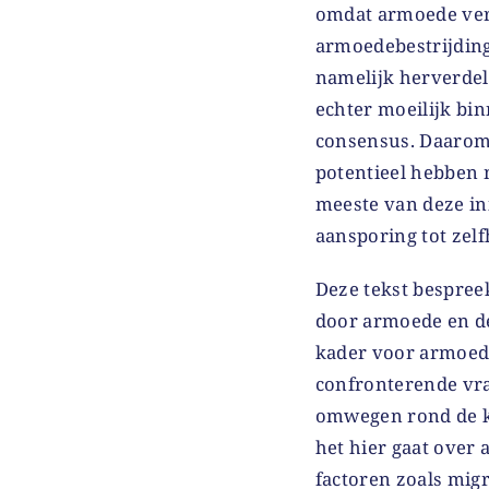
omdat armoede ver
armoedebestrijding
namelijk herverdel
echter moeilijk bin
consensus. Daarom 
potentieel hebben 
meeste van deze in
aansporing tot zelf
Deze tekst bespreek
door armoede en de
kader voor armoedeb
confronterende vr
omwegen rond de k
het hier gaat over 
factoren zoals migr