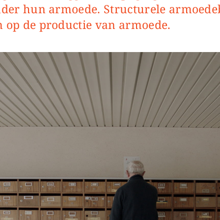
onder hun armoede. Structurele armoedeb
n op de productie van armoede.