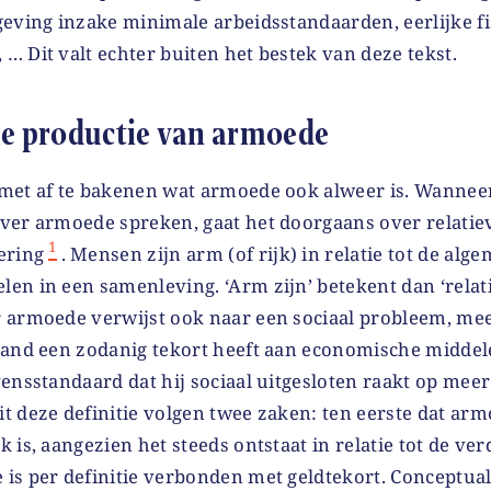
eving inzake minimale arbeidsstandaarden, eerlijke fis
 Dit valt echter buiten het bestek van deze tekst.
le productie van armoede
met af te bakenen wat armoede ook alweer is. Wannee
ver armoede spreken, gaat het doorgaans over relatie
1
ering
.
Mensen zijn arm (of rijk) in relatie tot de alg
en in een samenleving. ‘Arm zijn’ betekent dan ‘rela
r arm
oede
verwijst ook naar een sociaal probleem, me
mand een zodanig tekort heeft aan economische midde
ensstandaard dat hij sociaal uitgesloten raakt op mee
t deze definitie volgen twee zaken: ten eerste dat ar
 is, aangezien het steeds ontstaat in relatie tot de ve
is per definitie verbonden met geldtekort. Conceptua