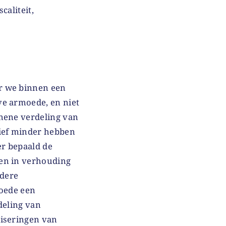
caliteit,
r we binnen een
ve armoede, en niet
emene verdeling van
tief minder hebben
er bepaald de
len in verhouding
rdere
moede een
rdeling van
liseringen van