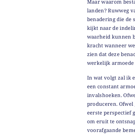
Maar waarom bestaa
landen? Ruwweg val
benadering die de s
kijkt naar de inde
waarheid kunnen be
kracht wanneer we 
zien dat deze bena
werkelijk armoede 
In wat volgt zal i
een constant armo
invalshoeken. Ofwe
produceren. Ofwel 
eerste perspectief 
om eruit te ontsnap
voorafgaande bemer