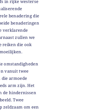
s in rijke westerse
ualiserende
urele benadering die
 beide benaderingen
e verklarende
arnaast zullen we
e reiken die ook
emoeilijken.
ele omstandigheden
n vanuit twee
m die armoede
eds arm zijn. Het
in de hindernissen
 beeld. Twee
ap zeldzaam om een