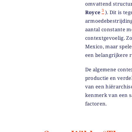
omvattend structur
3
Royce
). Dit is t
armoedebestrijding
aantal constante me
contextgevoelig. Zo
Mexico, maar spele
een belangrijkere r
De algemene contex
productie en verdel
van een hiërarchis
kenmerk van een s
factoren.