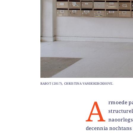
RABOT (2017), CHRISTINA VANDEKERCKHOVE.
A
rmoede pas
structure
naoorlogs
decennia nochtans s