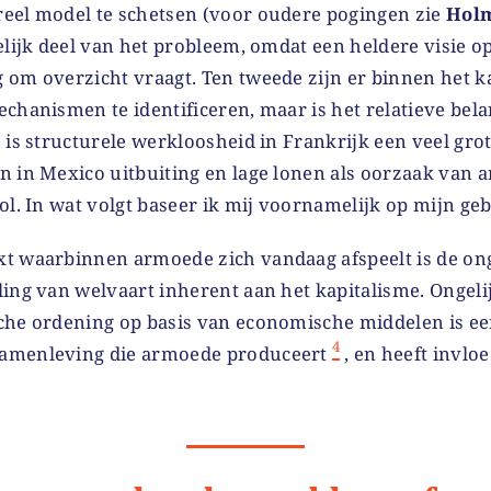
eel model te schetsen (voor oudere pogingen zie
Hol
egelijk deel van het probleem, omdat een heldere visie o
 om overzicht vraagt. Ten tweede zijn er binnen het k
chanismen te identificeren, maar is het relatieve bel
 is structurele werkloosheid in Frankrijk een veel gr
n in Mexico uitbuiting en lage lonen als oorzaak van
ol. In wat volgt baseer ik mij voornamelijk op mijn ge
t waarbinnen armoede zich vandaag afspeelt is de ong
ing van welvaart inherent aan het kapitalisme. Ongelij
che ordening op basis van economische middelen is ee
4
amenleving die armoede produceert
, en heeft invlo