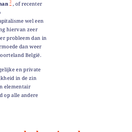
2
man
, of recenter
p
apitalisme wel een
ang hiervan zeer
oter probleem dan in
 armoede dan weer
boorteland België.
elijke en private
kheid in de zin
n elementair
ed op alle andere