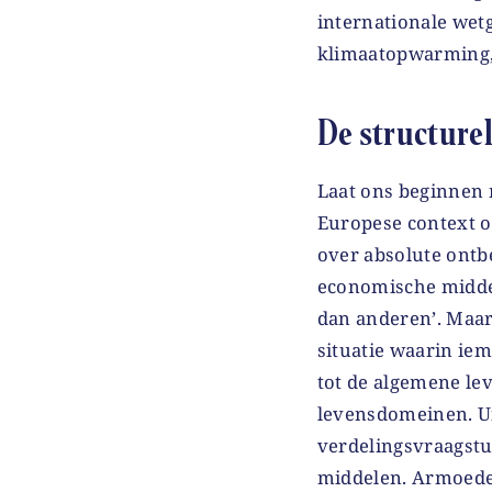
internationale wetg
klimaatopwarming, …
De structure
Laat ons beginnen 
Europese context o
over absolute ontb
economische middel
dan anderen’. Maa
situatie waarin ie
tot de algemene lev
levensdomeinen. Ui
verdelingsvraagstuk
middelen. Armoede 