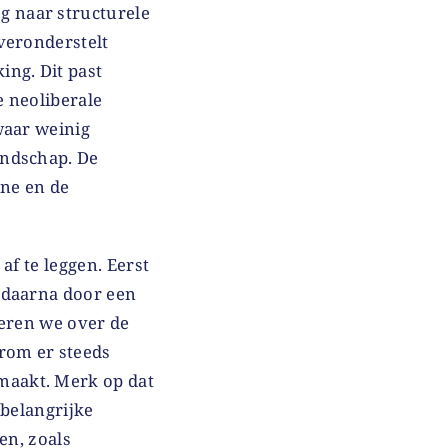
 naar structurele
veronderstelt
ng. Dit past
e neoliberale
waar weinig
andschap. De
ene en de
af te leggen. Eerst
 daarna door een
teren we over de
rom er steeds
maakt. Merk op dat
 belangrijke
en, zoals