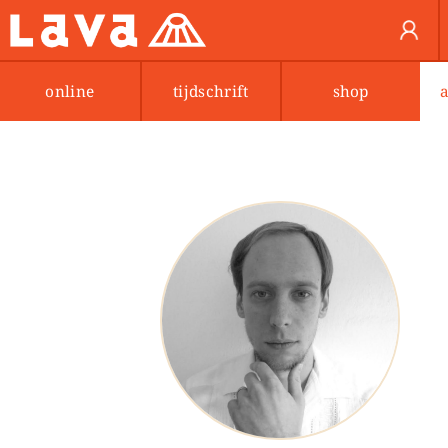
online
tijdschrift
shop