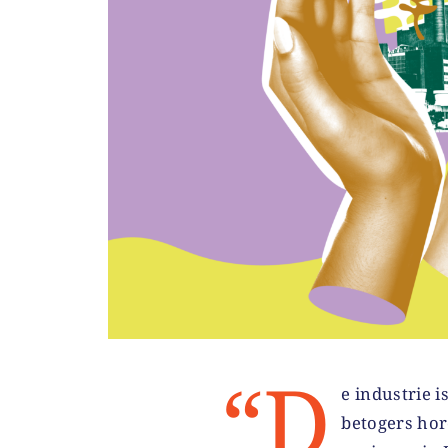
“D
e industrie i
betogers hor