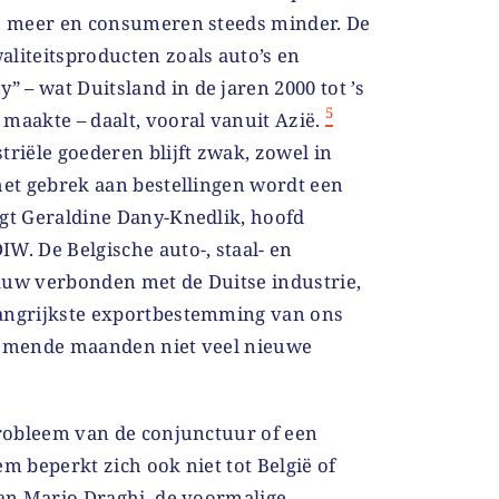
ds meer en consumeren steeds minder. De
aliteitsproducten zoals auto’s en
– wat Duitsland in de jaren 2000 tot ’s
5
maakte – daalt, vooral vanuit Azië.
triële goederen blijft zwak, zowel in
het gebrek aan bestellingen wordt een
egt Geraldine Dany-Knedlik, hoofd
W. De Belgische auto-, staal- en
auw verbonden met de Duitse industrie,
langrijkste exportbestemming van ons
 komende maanden niet veel nieuwe
.
probleem van de conjunctuur of een
em beperkt zich ook niet tot België of
van Mario Draghi, de voormalige