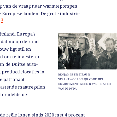
ing van de vraag naar warmtepompen
e Europese landen. De grote industrie
3
.
itsland, Europa’s
 dat nu op de rand
ouw ligt stil en
d om te investeren.
n de Duitse auto-
 productielocaties in
BENJAMIN PESTIEAU IS
se patronaat
VERANTWOORDELIJK VOOR HET
DEPARTEMENT WERELD VAN DE ARBEID
tastende maatregelen
VAN DE PVDA.
breidelde de-
 de reële
lonen
sinds 2020 met 4 procent