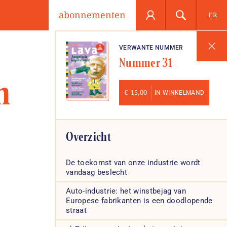
abonnementen
FR
VERWANTE NUMMER
Nummer 31
n
€
15,00
IN WINKELMAND
Overzicht
De toekomst van onze industrie wordt
vandaag beslecht
Auto-industrie: het winstbejag van
Europese fabrikanten is een doodlopende
straat