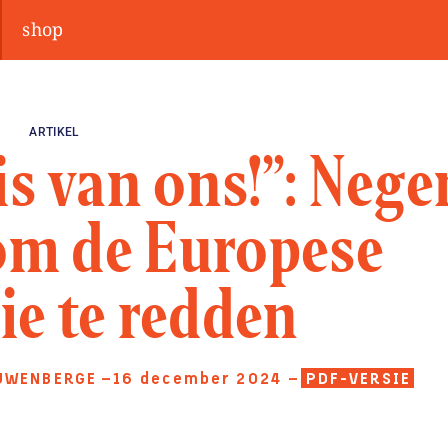
shop
ARTIKEL
is van ons!”: Nege
om de Europese
ie te redden
UWENBERGE
—16 december 2024
—
PDF-VERSIE