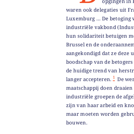
opgingen in 
waren ook delegaties uit Fra
Luxemburg … De betoging 
industriële vakbond (Indu
hun solidariteit betuigen m
Brussel en de onderaanneme
aangekondigd dat ze deze u
boodschap van de betogers g
de huidige trend van herstr
1
langer accepteren.
De wer
maatschappij doen draaien 
industriële groepen de afg
zijn van haar arbeid en k
maar moeten worden gebrui
bouwen.