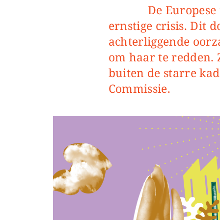
De Europese industrie verkeert in een
ernstige crisis. Dit 
achterliggende oorza
om haar te redden. 
buiten de starre ka
Commissie.