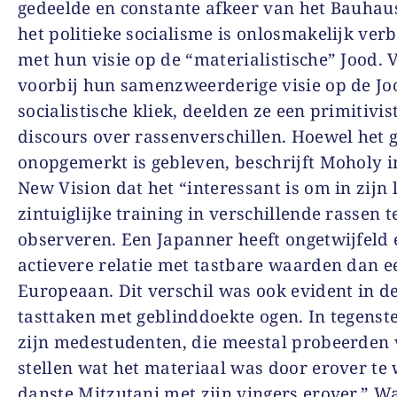
gedeelde en constante afkeer van het Bauhau
het politieke socialisme is onlosmakelijk ve
met hun visie op de “materialistische” Jood. 
voorbij hun samenzweerderige visie op de Jo
socialistische kliek, deelden ze een primitivis
discours over rassenverschillen. Hoewel het 
onopgemerkt is gebleven, beschrijft Moholy i
New Vision dat het “interessant is om in zijn 
zintuiglijke training in verschillende rassen t
observeren. Een Japanner heeft ongetwijfeld 
actievere relatie met tastbare waarden dan e
Europeaan. Dit verschil was ook evident in d
tasttaken met geblinddoekte ogen. In tegenste
zijn medestudenten, die meestal probeerden 
stellen wat het materiaal was door erover te 
danste Mitzutani met zijn vingers erover.” Wa