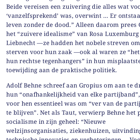
Beide vereisen een zuivering die alles wat v
‘vanzelfsprekend’ was, overwint … Er ontstaa
leven zonder de dood.” Alleen daarom prees 
het “zuivere idealisme” van Rosa Luxemburg
Liebnecht —ze hadden het nobele streven om
sterven voor hun zaak —ook al waren ze “het
hun rechtse tegenhangers” in hun misplaatst
toewijding aan de praktische politiek.
Adolf Behne schreef aan Gropius om aan te d
hun “onafhankelijkheid van elke partijband”,
voor hen essentieel was om “ver van de partij
te blijven”. Net als Taut, verwierp Behne het 
socialisme in zijn geheel: “Nieuwe
welzijnsorganisaties, ziekenhuizen, uitvindin
technische innovaties en verbeteringen … Voo