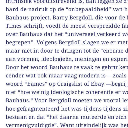
intrinsiek vooruitstrevend is, dan leggen ze 
hard de nadruk op de “onbepaaldheid” van h
Bauhaus-project. Barry Bergdoll, die voor de
Times schrijft, voedt de meest verspreidde fa
over Bauhaus dat het “universeel verkeerd w
begrepen”. Volgens Bergdoll slagen we er met 
maar niet in door te dringen tot de “enorme d
aan vormen, ideologieën, meningen en exper
Door het woord Bauhaus te vaak te gebruike
eender wat ook maar vaag modern is —zoals 
woord “Eames” op Craigslist of Ebay —begri
niet “hoe weinig ideologische coherentie er w
Bauhaus.” Voor Bergdoll moeten we vooral le
hoe gefragmenteerd het was tijdens tijdens zi
bestaan en dat “het daarna muteerde en zich
vermenigvuldigde”. Want uiteindelijk was h