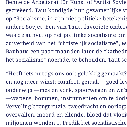
Behne de Arbeitsrat für Kunst of “Artist Sovie
gecreëerd. Taut kondigde hun gezamenlijke v
op “Socialisme, in zijn niet-politieke betekeni
andere Sovjet! Een van Tauts favoriete onde
was de aanval op het politieke socialisme om
zuiverheid van het “christelijk socialisme”, w
Bauhaus een paar maanden later de “kathedr
het socialisme” noemde, te behouden. Taut sch
“Heeft iets nuttigs ons ooit gelukkig gemaak
en nog meer winst: comfort, gemak —goed le
onderwijs —mes en vork, spoorwegen en wc’s
—wapens, bommen, instrumenten om te dod
Verveling brengt ruzie, tweedracht en oorlog:
overvallen, moord en ellende, bloed dat vloeit
miljoenen wonden … Predik het socialistische