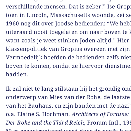
verschillende mensen. Dat is zeker!” Ise Gropi
toen in Lincoln, Massachusetts woonde, zei ze
1960 nog dit over Joodse bedienden: “We he
uiteraard nooit toegelaten om naar boven te
want zoals je weet stinken Joden altijd.” Hie
klassenpolitiek van Gropius overeen met zijn
Vermoedelijk hoefden de bedienden zelfs nie
boven te komen, omdat ze hiervoor dienstme
hadden.
Ik zal niet te lang stilstaan bij het grondig o
onderwerp van Mies van der Rohe, de laatste
van het Bauhaus, en zijn banden met de nazi’s
o.a. Elaine S. Hochman,
Architects of Fortune:
Der Rohe and the Third Reich
, Fromm Intl., 19
Mies geconfronteerd werd door de nazi’s bleef