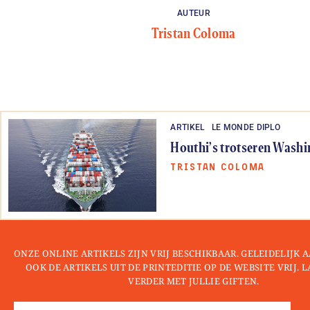
AUTEUR
Tristan Coloma
ARTIKEL
LE MONDE DIPLO
Houthi’s trotseren Wash
TRISTAN COLOMA
ONZE ONLINE ARTIKELS ZIJN VRIJ BESCHIKBAAR. GELEIDELIJK
OOK DE ARTIKELS UIT DE PRINTEDITIE OP DE WEBSITE VRIJ. 
VERDER MET JULLIE GIFTEN.