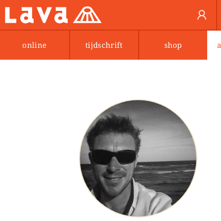
online
tijdschrift
shop