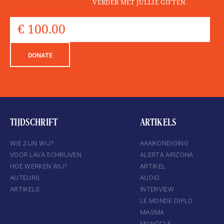
VERDER MET JULLIE GIFTEN.
DONATE
TIJDSCHRIFT
ARTIKELS
WIE ZIJN WIJ?
AANKONDIGING
VOOR LAVA SCHRIJVEN
ALERTA ARIZONA
HOE WERKEN WIJ?
ARTIKEL
AUTEURS
AUDIO
ARTIKELS
INTERVIEW
LE MONDE DIPLO
MAGMA
MONOCLE