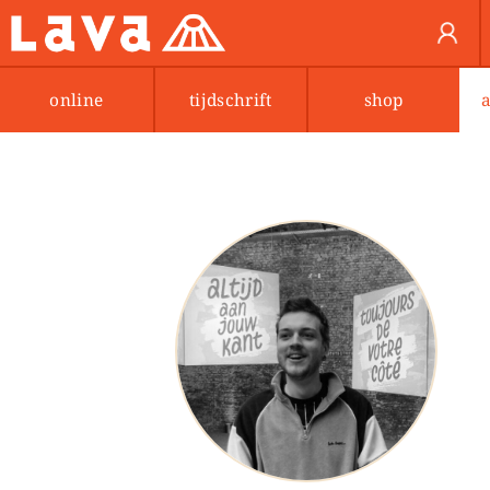
online
tijdschrift
shop