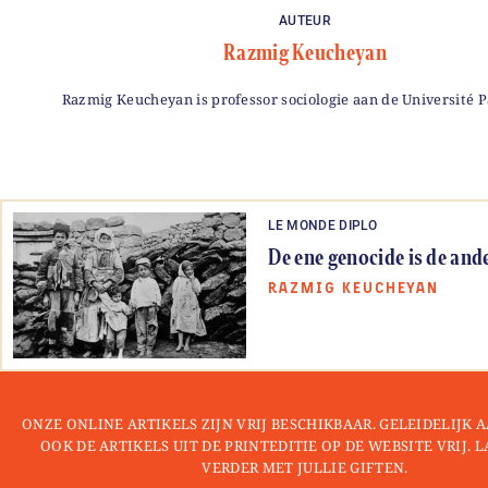
AUTEUR
Razmig Keucheyan
Razmig Keucheyan is professor sociologie aan de Université Pa
LE MONDE DIPLO
De ene genocide is de ande
RAZMIG KEUCHEYAN
ONZE ONLINE ARTIKELS ZIJN VRIJ BESCHIKBAAR. GELEIDELIJK
OOK DE ARTIKELS UIT DE PRINTEDITIE OP DE WEBSITE VRIJ. 
VERDER MET JULLIE GIFTEN.