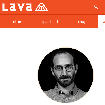
online
tijdschrift
shop