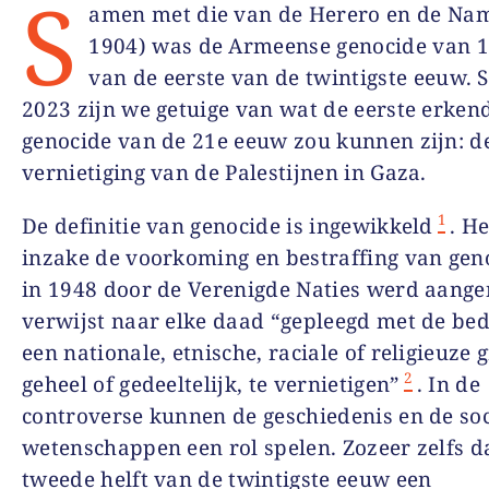
S
amen met die van de Herero en de Na
1904) was de Armeense genocide van 
van de eerste van de twintigste eeuw. 
2023 zijn we getuige van wat de eerste erken
genocide van de 21e eeuw zou kunnen zijn: d
vernietiging van de Palestijnen in Gaza.
1
De definitie van genocide is ingewikkeld
. H
inzake de voorkoming en bestraffing van geno
in 1948 door de Verenigde Naties werd aang
verwijst naar elke daad “gepleegd met de bed
een nationale, etnische, raciale of religieuze 
2
geheel of gedeeltelijk, te vernietigen”
. In de
controverse kunnen de geschiedenis en de soc
wetenschappen een rol spelen. Zozeer zelfs da
tweede helft van de twintigste eeuw een