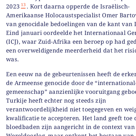
13
2023
. Kort daarna opperde de Israëlisch-
Amerikaanse Holocaustspecialist Omer Bartov
van genocidale bedoelingen van de kant van I
Eind januari oordeelde het Internationaal Ge
(ICJ), waar Zuid-Afrika een beroep op had ge
een overweldigende meerderheid dat het risic
was.
Een eeuw na de gebeurtenissen heeft de erke
de Armeense genocide door de “international
gemeenschap” aanzienlijke vooruitgang gebo
Turkije heeft echter nog steeds zijn
verantwoordelijkheid niet toegegeven en wei
kwalificatie te accepteren. Het land geeft toe 
bloedbaden zijn aangericht in de context van
Wereldoorlog, maar ontkent het bestaan van