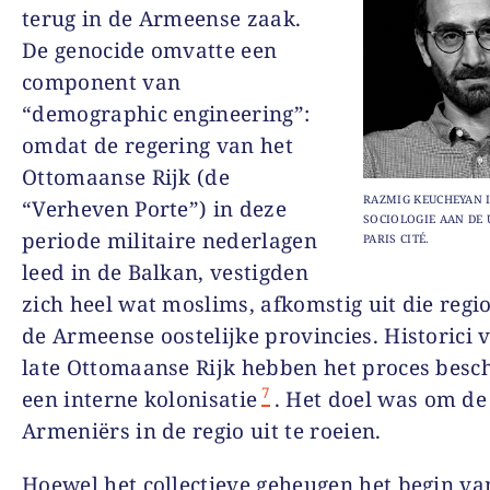
terug in de Armeense zaak.
De genocide omvatte een
component van
“demographic engineering”:
omdat de regering van het
Ottomaanse Rijk (de
RAZMIG KEUCHEYAN 
“Verheven Porte”) in deze
SOCIOLOGIE AAN DE 
periode militaire nederlagen
PARIS CITÉ.
leed in de Balkan, vestigden
zich heel wat moslims, afkomstig uit die regio
de Armeense oostelijke provincies. Historici 
late Ottomaanse Rijk hebben het proces besc
7
een interne kolonisatie
. Het doel was om de
Armeniërs in de regio uit te roeien.
Hoewel het collectieve geheugen het begin va