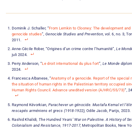
Dominik J. Schaller, “
From Lemkin to Clooney: The development and 
genocide studies
”,
Genocide Studies and Prevention,
vol. 6, no. 3, T
2011.
Anne-Cécile Rober, “Origines d’un crime contre l’humanité”,
Le Monde
juli 2024.
Perry Anderson, “
Le droit international du plus fort
”,
Le Monde diplom
2024.
Francesca Albanese, “
Anatomy of a genocide. Report of the special 
the situation of human rights in the Palestinian territory occupied si
Human Rights Council. Advance unedited version (A/HRC/55/73)
“, 2
Raymond Kévorkian,
Parachever un génocide.
Mustafa Kemal et l’éli
rescapés arméniens et grecs (1918-1922),
Odile Jacob, Parijs, 2023.
Rashid Khalidi,
The Hundred Years’ War on Palestine. A History of Set
Colonialism and Resistance, 1917-2017,
Metropolitan Books, New Yor