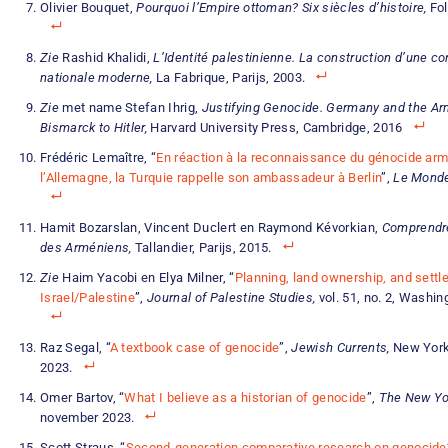
Olivier Bouquet,
Pourquoi l’Empire ottoman?
Six siècles d’histoire,
Fol
Zie
Rashid Khalidi,
L’Identité palestinienne.
La construction d’une c
nationale moderne,
La Fabrique, Parijs, 2003.
Zie
met name Stefan Ihrig,
Justifying Genocide.
Germany and the Ar
Bismarck to Hitler,
Harvard University Press, Cambridge, 2016
Frédéric Lemaître, “
En réaction à la reconnaissance du génocide arm
l’Allemagne, la Turquie rappelle son ambassadeur à Berlin
”,
Le Monde
Hamit Bozarslan, Vincent Duclert en Raymond Kévorkian,
Comprendre
des Arméniens,
Tallandier, Parijs, 2015.
Zie
Haim Yacobi en Elya Milner, “
Planning, land ownership, and settle
Israel/Palestine
”,
Journal of Palestine Studies,
vol. 51, no. 2, Washin
Raz Segal, “
A textbook case of genocide
”,
Jewish Currents,
New York
2023.
Omer Bartov, “
What I believe as a historian of genocide
”,
The New Yo
november 2023.
Scott Straus, “
Second-generation comparative research on genocide