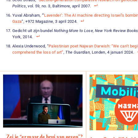
Politics,
vol. 59, no. 3, Baltimore, april 2007.
Yuval Abraham, “’
Lavender’: The AI machine directing Israel’s bombi
Gaza
“, +972 Magazine, 3 april 2024.
Gedicht uit zijn bundel
Nothing More to Lose, New York Review Books
York, 2014.
Alexia Underwood, “
Palestinian poet Najwan Darwish: “We can’t begi
comprehend the loss of art”
,
The Guardian,
Londen, 4 januari 2024.
Zei je “er maar de brui aan geven”?