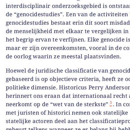
interdisciplinair onderzoeksgebied is ontstaa
de “genocidestudies”. Een van de activiteiten
genocidestudies bestaat erin dit soort misda
de menselijkheid met elkaar te vergelijken in
het begrip ervan te verfijnen. Elke genocide i
maar er zijn overeenkomsten, vooral in de co
de oorlog waarin ze meestal plaatsvinden.
Hoewel de juridische classificatie van genoci
gebaseerd is op objectieve criteria, heeft ze 
politieke dimensie. Historicus Perry Anderso
herinnert ons eraan dat internationaal recht 
3
neerkomt op de “wet van de sterkste”
. In c
met juristen of historici nemen ook statelijke 
statelijke actoren deel aan het classificatiepr
gebeurt telkens wanneer ze er belang bij heb