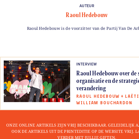
AUTEUR
Raoul Hedebouw
Raoul Hedebouw is de voorzitter van de Partij Van De Ar
INTERVIEW
Raoul Hedebouw over de st
organisatie en de strategi
verandering
RAOUL HEDEBOUW
+
LAËTI
WILLIAM BOUCHARDON
ONZE ONLINE ARTIKELS ZIJN VRIJ BESCHIKBAAR. GELEIDELIJK
OOK DE ARTIKELS UIT DE PRINTEDITIE OP DE WEBSITE VRIJ. 
VERDER MET JULLIE GIFTEN.