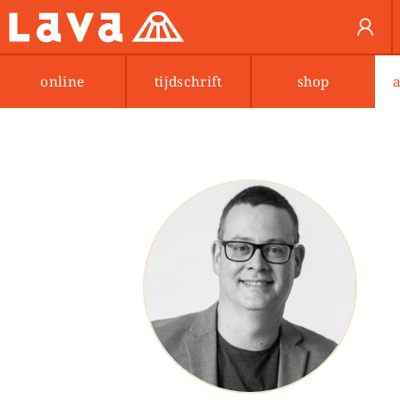
online
tijdschrift
shop