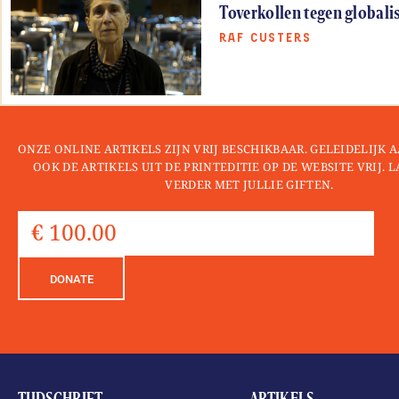
Toverkollen tegen globali
RAF CUSTERS
ONZE ONLINE ARTIKELS ZIJN VRIJ BESCHIKBAAR. GELEIDELIJK
OOK DE ARTIKELS UIT DE PRINTEDITIE OP DE WEBSITE VRIJ. 
VERDER MET JULLIE GIFTEN.
DONATE
TIJDSCHRIFT
ARTIKELS