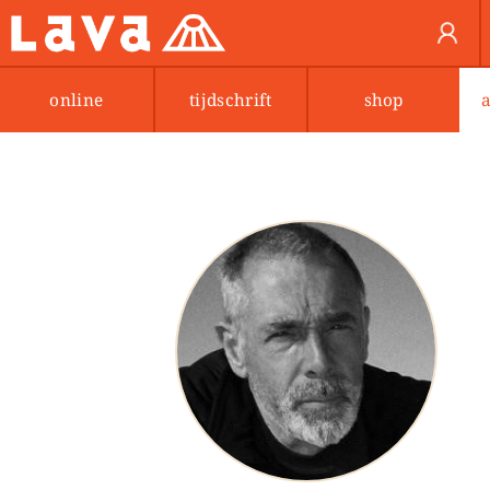
online
tijdschrift
shop