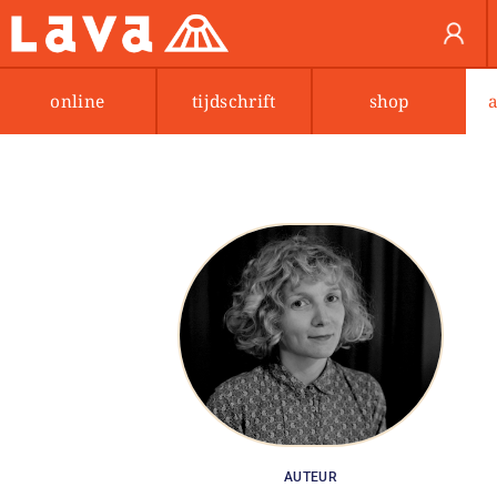
online
tijdschrift
shop
AUTEUR