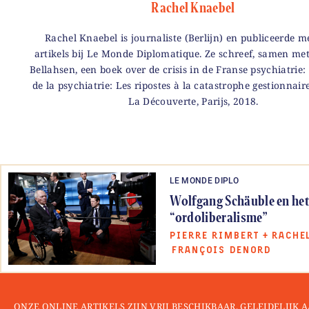
Rachel Knaebel
Rachel Knaebel is journaliste (Berlijn) en publiceerde m
artikels bij Le Monde Diplomatique. Ze schreef, samen me
Bellahsen, een boek over de crisis in de Franse psychiatrie:
de la psychiatrie: Les ripostes à la catastrophe gestionnaire
La Découverte, Parijs, 2018.
LE MONDE DIPLO
Wolfgang Schäuble en he
“ordoliberalisme”
PIERRE RIMBERT
+
RACHE
FRANÇOIS DENORD
ONZE ONLINE ARTIKELS ZIJN VRIJ BESCHIKBAAR. GELEIDELIJK