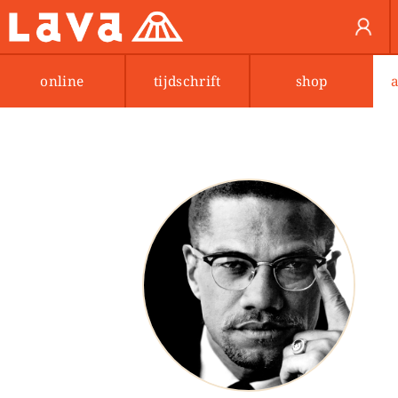
online
tijdschrift
shop