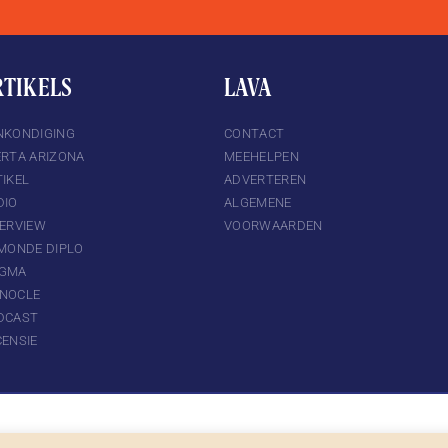
RTIKELS
LAVA
NKONDIGING
CONTACT
ERTA ARIZONA
MEEHELPEN
IKEL
ADVERTEREN
DIO
ALGEMENE
TERVIEW
VOORWAARDEN
 MONDE DIPLO
GMA
NOCLE
DCAST
CENSIE