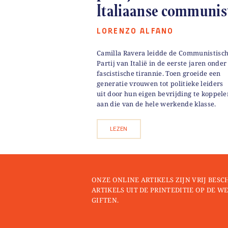
Italiaanse communis
LORENZO ALFANO
Camilla Ravera leidde de Communistisc
Partij van Italië in de eerste jaren onder
fascistische tirannie. Toen groeide een
generatie vrouwen tot politieke leiders
uit door hun eigen bevrijding te koppele
aan die van de hele werkende klasse.
LEZEN
ONZE ONLINE ARTIKELS ZIJN VRIJ BESC
ARTIKELS UIT DE PRINTEDITIE OP DE WE
GIFTEN.