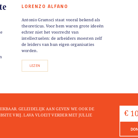
te
LORENZO ALFANO
Antonio Gramsci staat vooral bekend als
theoreticus. Voor hem waren grote ideeën
he
echter niet het voorrecht van
intellectuelen: de arbeiders moesten zelf
de leiders van hun eigen organisaties
worden.
n
LEZEN
HIKBAAR. GELEIDELIJK AAN GEVEN WE OOK DE
BSITE VRIJ. LAVA VLOEIT VERDER MET JULLIE
DO