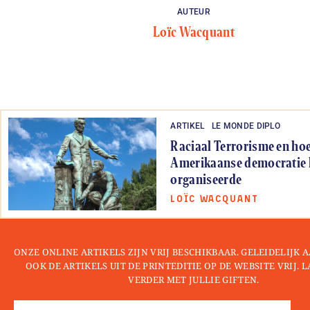
AUTEUR
Loïc Wacquant
ARTIKEL
LE MONDE DIPLO
Raciaal Terrorisme en ho
Amerikaanse democratie h
organiseerde
LOÏC WACQUANT
ONZE ONLINE ARTIKELS ZIJN VRIJ BESCHIKBAAR. GELEIDELIJK
OOK DE ARTIKELS UIT DE PRINTEDITIE OP DE WEBSITE VRIJ. 
VERDER MET JULLIE GIFTEN.