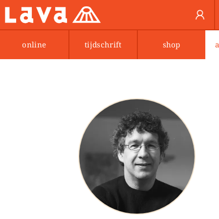
online
tijdschrift
shop