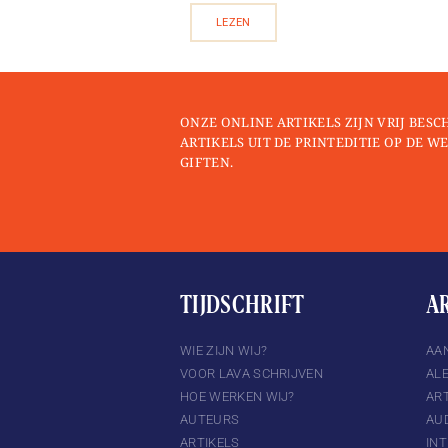
LEZEN
ONZE ONLINE ARTIKELS ZIJN VRIJ BESC
ARTIKELS UIT DE PRINTEDITIE OP DE WE
GIFTEN.
TIJDSCHRIFT
A
TTER
INSTAGRAM
WIE ZIJN WIJ?
AA
VOOR LAVA SCHRIJVEN
AL
HOE WERKEN WIJ?
ART
AUTEURS
AU
ARTIKELS
IN