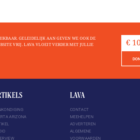
HIKBAAR. GELEIDELIJK AAN GEVEN WE OOK DE
BSITE VRIJ. LAVA VLOEIT VERDER MET JULLIE
DO
RTIKELS
LAVA
NKONDIGING
CONTACT
ERTA ARIZONA
MEEHELPEN
IKEL
ADVERTEREN
DIO
ALGEMENE
TERVIEW
VOORWAARDEN