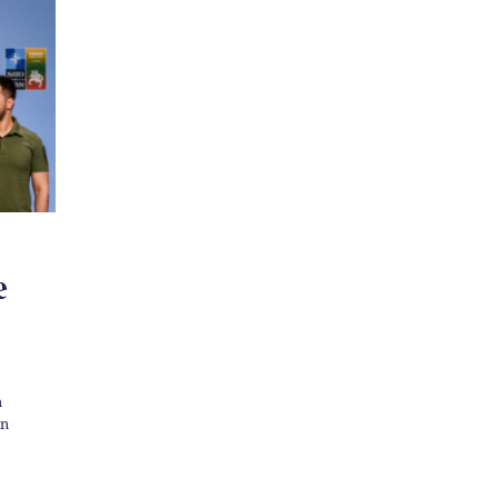
e
n
en