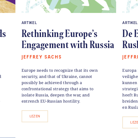
ARTIKEL
ARTIKEL
ds
Rethinking Europe’s
De E
Engagement with Russia
Rus
JEFFREY SACHS
JEFF
a
Europe needs to recognize that its own
Europa 
d
security, and that of Ukraine, cannot
veiligh
possibly be achieved through a
kunnen 
confrontational strategy that aims to
strategi
isolate Russia, deepen the war, and
heeft Ru
e
entrench EU-Russian hostility.
breiden
en Rusl
LEZEN
LEZ