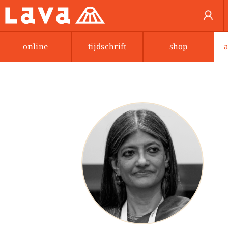
online
tijdschrift
shop