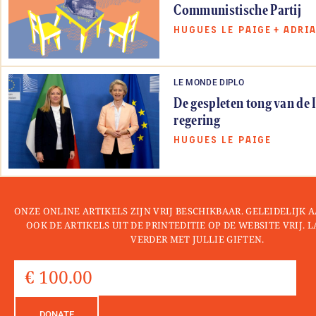
Communistische Partij
HUGUES LE PAIGE
+
ADRI
LE MONDE DIPLO
De gespleten tong van de 
regering
HUGUES LE PAIGE
ONZE ONLINE ARTIKELS ZIJN VRIJ BESCHIKBAAR. GELEIDELIJK
OOK DE ARTIKELS UIT DE PRINTEDITIE OP DE WEBSITE VRIJ. 
VERDER MET JULLIE GIFTEN.
DONATE