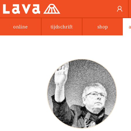
online
tijdschrift
shop