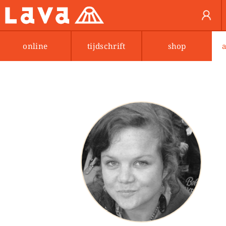
online
tijdschrift
shop