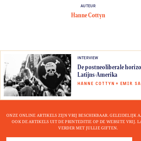
AUTEUR
Hanne Cottyn
INTERVIEW
De postneoliberale horiz
Latijns-Amerika
HANNE COTTYN
+
EMIR SA
ONZE ONLINE ARTIKELS ZIJN VRIJ BESCHIKBAAR. GELEIDELIJK
OOK DE ARTIKELS UIT DE PRINTEDITIE OP DE WEBSITE VRIJ. 
VERDER MET JULLIE GIFTEN.