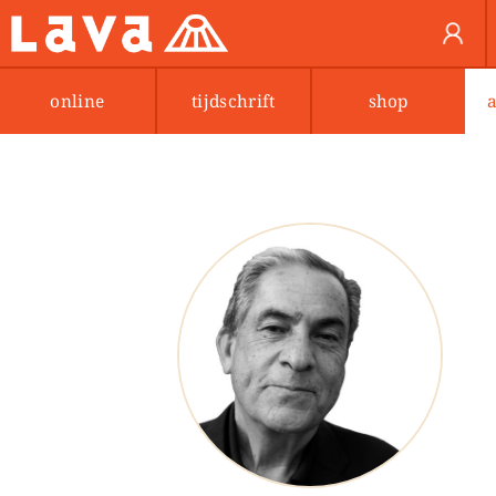
online
tijdschrift
shop