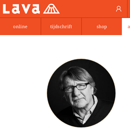
online
tijdschrift
shop