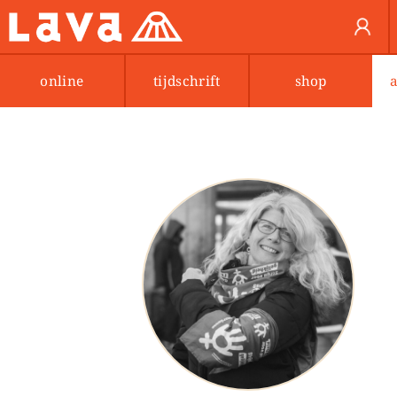
online
tijdschrift
shop