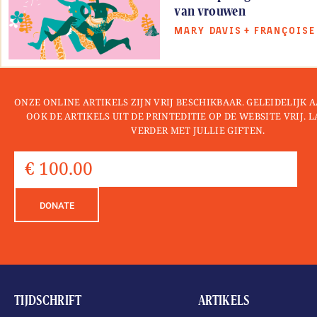
van vrouwen
MARY DAVIS
+
FRANÇOISE
ONZE ONLINE ARTIKELS ZIJN VRIJ BESCHIKBAAR. GELEIDELIJK
OOK DE ARTIKELS UIT DE PRINTEDITIE OP DE WEBSITE VRIJ. 
VERDER MET JULLIE GIFTEN.
DONATE
TIJDSCHRIFT
ARTIKELS