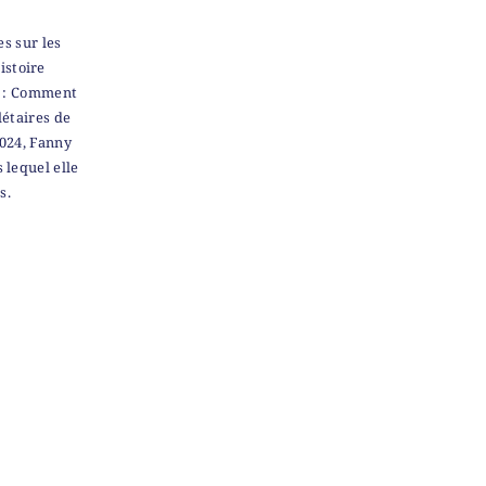
s sur les
istoire
e : Comment
létaires de
2024, Fanny
 lequel elle
s.