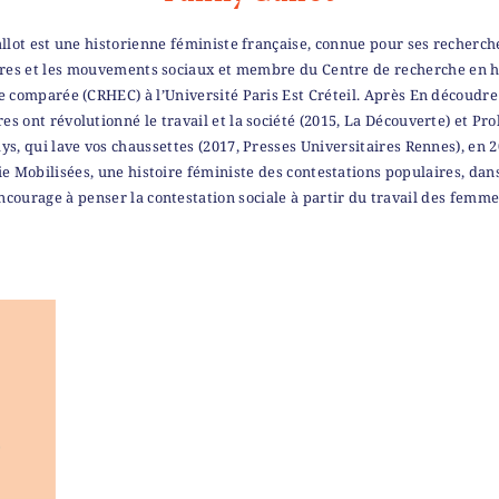
llot est une historienne féministe française, connue pour ses recherche
res et les mouvements sociaux et membre du Centre de recherche en h
 comparée (CRHEC) à l’Université Paris Est Créteil. Après En découdr
res ont révolutionné le travail et la société (2015, La Découverte) et Pro
ays, qui lave vos chaussettes (2017, Presses Universitaires Rennes), en 
ie Mobilisées, une histoire féministe des contestations populaires, dans
ncourage à penser la contestation sociale à partir du travail des femme