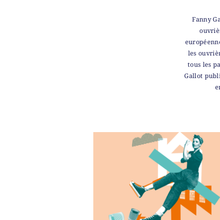
Fanny Ga
ouvriè
européenne
les ouvriè
tous les p
Gallot publ
e