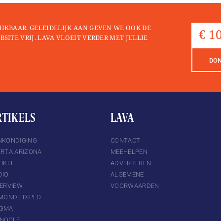
HIKBAAR. GELEIDELIJK AAN GEVEN WE OOK DE
BSITE VRIJ. LAVA VLOEIT VERDER MET JULLIE
DO
RTIKELS
LAVA
NKONDIGING
CONTACT
ERTA ARIZONA
MEEHELPEN
IKEL
ADVERTEREN
DIO
ALGEMENE
TERVIEW
VOORWAARDEN
 MONDE DIPLO
GMA
NOCLE