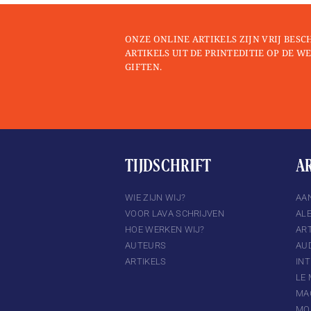
ONZE ONLINE ARTIKELS ZIJN VRIJ BESC
ARTIKELS UIT DE PRINTEDITIE OP DE WE
GIFTEN.
TIJDSCHRIFT
A
TTER
INSTAGRAM
WIE ZIJN WIJ?
AA
VOOR LAVA SCHRIJVEN
AL
HOE WERKEN WIJ?
ART
AUTEURS
AU
ARTIKELS
IN
LE
MA
MO