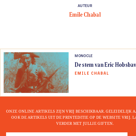
AUTEUR
Emile Chabal
MONOCLE
De stem van Eric Hobsb
EMILE CHABAL
ONZE ONLINE ARTIKELS ZIJN VRIJ BESCHIKBAAR. GELEIDELIJK
OOK DE ARTIKELS UIT DE PRINTEDITIE OP DE WEBSITE VRIJ. 
VERDER MET JULLIE GIFTEN.