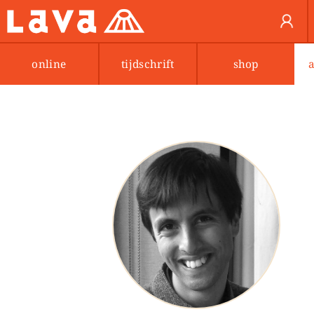
online
tijdschrift
shop