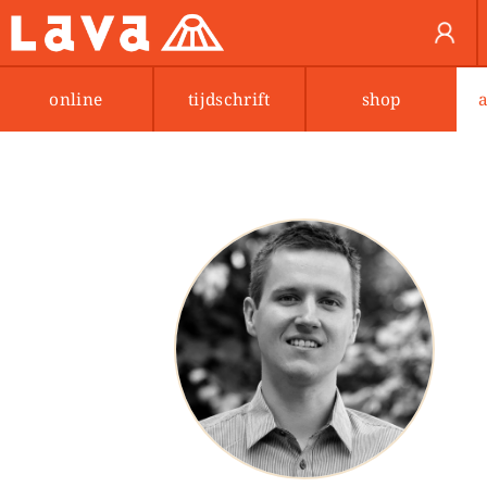
online
tijdschrift
shop