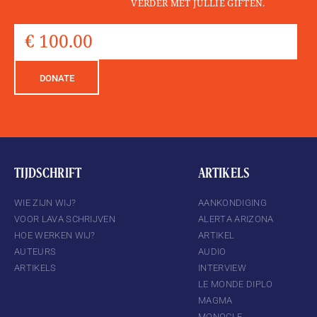
VERDER MET JULLIE GIFTEN.
DONATE
TIJDSCHRIFT
ARTIKELS
WIE ZIJN WIJ?
AANKONDIGING
VOOR LAVA SCHRIJVEN
ALERTA ARIZONA
HOE WERKEN WIJ?
ARTIKEL
AUTEURS
AUDIO
ARTIKELS
INTERVIEW
LE MONDE DIPLO
MAGMA
MONOCLE