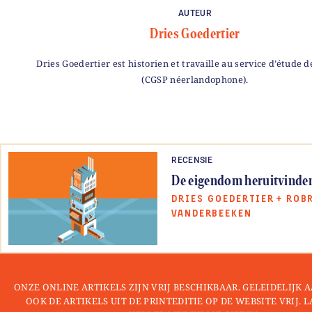
AUTEUR
Dries Goedertier
Dries Goedertier est historien et travaille au service d’étude 
(CGSP néerlandophone).
RECENSIE
De eigendom heruitvinde
DRIES GOEDERTIER
+
ROB
VANDERBEEKEN
ONZE ONLINE ARTIKELS ZIJN VRIJ BESCHIKBAAR. GELEIDELIJK
OOK DE ARTIKELS UIT DE PRINTEDITIE OP DE WEBSITE VRIJ. 