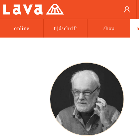
online
tijdschrift
shop