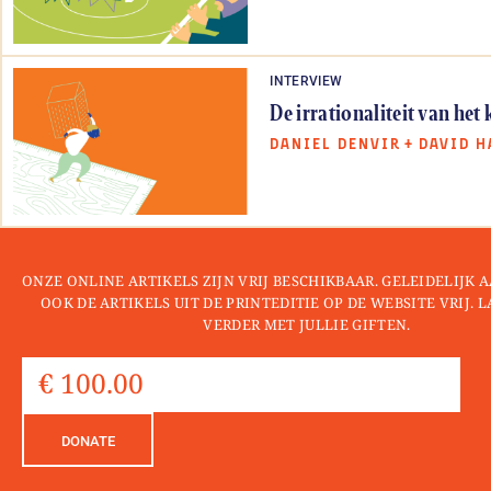
INTERVIEW
De irrationaliteit van het
DANIEL DENVIR
+
DAVID H
ONZE ONLINE ARTIKELS ZIJN VRIJ BESCHIKBAAR. GELEIDELIJK
OOK DE ARTIKELS UIT DE PRINTEDITIE OP DE WEBSITE VRIJ. 
VERDER MET JULLIE GIFTEN.
DONATE