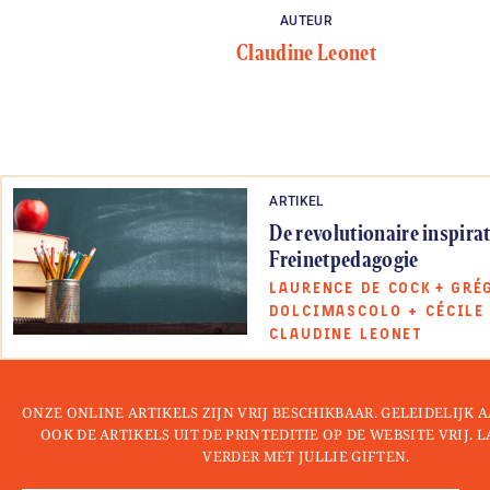
AUTEUR
Claudine Leonet
ARTIKEL
De revolutionaire inspirat
Freinetpedagogie
LAURENCE DE COCK
+
GRÉ
DOLCIMASCOLO
+
CÉCILE
CLAUDINE LEONET
ONZE ONLINE ARTIKELS ZIJN VRIJ BESCHIKBAAR. GELEIDELIJK
OOK DE ARTIKELS UIT DE PRINTEDITIE OP DE WEBSITE VRIJ. 
VERDER MET JULLIE GIFTEN.