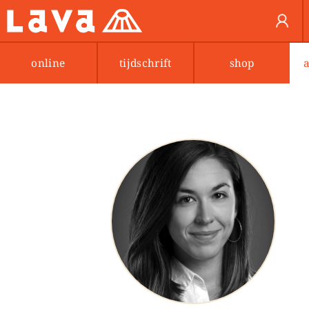
online
tijdschrift
shop