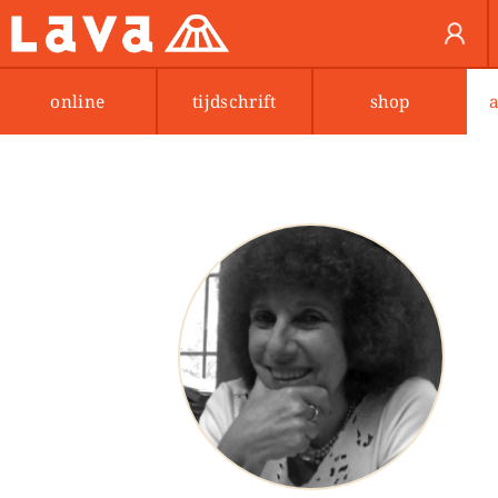
online
tijdschrift
shop