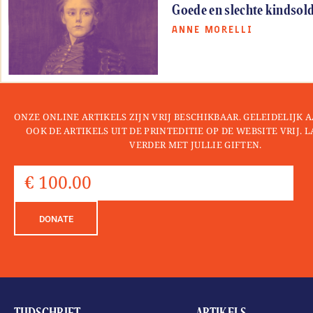
Goede en slechte kindsol
ANNE MORELLI
ONZE ONLINE ARTIKELS ZIJN VRIJ BESCHIKBAAR. GELEIDELIJK
OOK DE ARTIKELS UIT DE PRINTEDITIE OP DE WEBSITE VRIJ. 
VERDER MET JULLIE GIFTEN.
DONATE
TIJDSCHRIFT
ARTIKELS