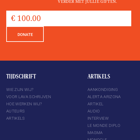
VERDER MET JULLIE GIFTEN.
DONATE
TIJDSCHRIFT
ARTIKELS
WIE ZIJN WIJ?
AANKONDIGING
VOOR LAVA SCHRIJVEN
ALERTA ARIZONA
HOE WERKEN WIJ?
ARTIKEL
AUTEURS
AUDIO
ARTIKELS
INTERVIEW
LE MONDE DIPLO
MAGMA
MONOCLE