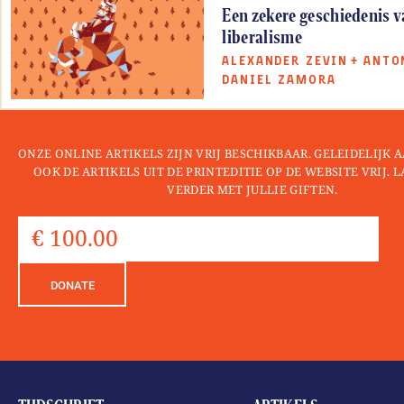
Een zekere geschiedenis v
liberalisme
ALEXANDER ZEVIN
+
ANTO
DANIEL ZAMORA
ONZE ONLINE ARTIKELS ZIJN VRIJ BESCHIKBAAR. GELEIDELIJK
OOK DE ARTIKELS UIT DE PRINTEDITIE OP DE WEBSITE VRIJ. 
VERDER MET JULLIE GIFTEN.
DONATE