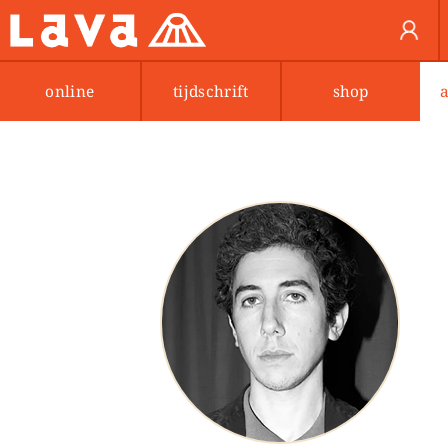
online
tijdschrift
shop