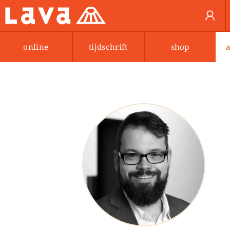
online
tijdschrift
shop