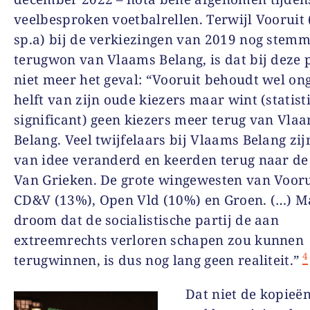
veelbesproken voetbalrellen. Terwijl Vooruit 
sp.a) bij de verkiezingen van 2019 nog stem
terugwon van Vlaams Belang, is dat bij deze p
niet meer het geval: “Vooruit behoudt wel on
helft van zijn oude kiezers maar wint (statist
significant) geen kiezers meer terug van Vla
Belang. Veel twijfelaars bij Vlaams Belang zi
van idee veranderd en keerden terug naar de 
Van Grieken. De grote wingewesten van Vooru
CD&V (13%), Open Vld (10%) en Groen. (…) M
droom dat de socialistische partij de aan
extreemrechts verloren schapen zou kunnen
4
terugwinnen, is dus nog lang geen realiteit.”
Dat niet de kopieë