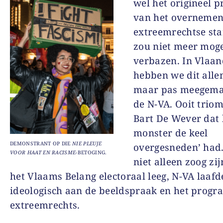
wel het origineel p
van het overnemen
extreemrechtse st
zou niet meer mog
verbazen. In Vlaa
hebben we dit alle
maar pas meegema
de N-VA. Ooit trio
Bart De Wever dat h
monster de keel
DEMONSTRANT OP DIE
NIE PLEUJE
overgesneden’ had
VOOR HAAT EN RACISME
-BETOGING.
niet alleen zoog zij
het Vlaams Belang electoraal leeg, N-VA laafd
ideologisch aan de beeldspraak en het prog
extreemrechts.