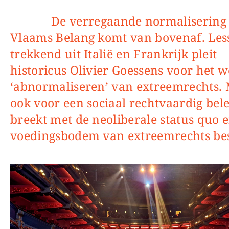
De verregaande normalisering van
Vlaams Belang komt van bovenaf. Les
trekkend uit Italië en Frankrijk pleit
historicus Olivier Goessens voor het 
‘abnormaliseren’ van extreemrechts.
ook voor een sociaal rechtvaardig bele
breekt met de neoliberale status quo 
voedingsbodem van extreemrechts best