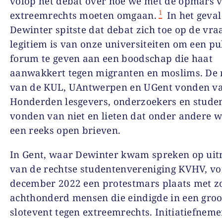
volop het debat over hoe we met de opmars 
1
extreemrechts moeten omgaan.
In het geval
Dewinter spitste dat debat zich toe op de vraa
legitiem is van onze universiteiten om een pu
forum te geven aan een boodschap die haat
aanwakkert tegen migranten en moslims. De 
van de KUL, UAntwerpen en UGent vonden va
Honderden lesgevers, onderzoekers en stude
vonden van niet en lieten dat onder andere w
een reeks open brieven.
In Gent, waar Dewinter kwam spreken op uit
van de rechtse studentenvereniging KVHV, vo
december 2022 een protestmars plaats met z
achthonderd mensen die eindigde in een groo
slotevent tegen extreemrechts. Initiatiefneme