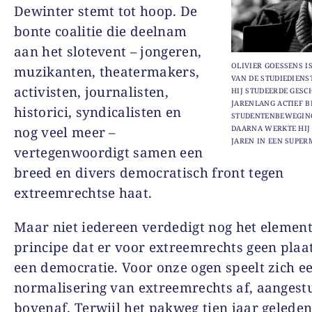
Dewinter stemt tot hoop. De
bonte coalitie die deelnam
aan het slotevent – jongeren,
OLIVIER GOESSENS 
muzikanten, theatermakers,
VAN DE STUDIEDIENS
activisten, journalisten,
HIJ STUDEERDE GESC
JARENLANG ACTIEF B
historici, syndicalisten en
STUDENTENBEWEGING
nog veel meer –
DAARNA WERKTE HIJ
JAREN IN EEN SUPER
vertegenwoordigt samen een
breed en divers democratisch front tegen
extreemrechtse haat.
Maar niet iedereen verdedigt nog het element
principe dat er voor extreemrechts geen plaat
een democratie. Voor onze ogen speelt zich e
normalisering van extreemrechts af, aangest
bovenaf. Terwijl het pakweg tien jaar gelede