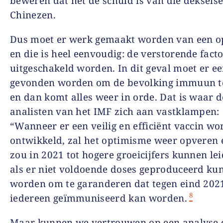
beweren dat het de schuld is van die deksels
Chinezen.
Dus moet er werk gemaakt worden van een op
en die is heel eenvoudig: de verstorende fact
uitgeschakeld worden. In dit geval moet er ee
gevonden worden om de bevolking immuun 
en dan komt alles weer in orde. Dat is waar d
analisten van het IMF zich aan vastklampen:
“Wanneer er een veilig en efficiënt vaccin wo
ontwikkeld, zal het optimisme weer opveren 
zou in 2021 tot hogere groeicijfers kunnen lei
als er niet voldoende doses geproduceerd ku
worden om te garanderen dat tegen eind 202
8
iedereen geïmmuniseerd kan worden.
Maar kunnen we vertrouwen op een analyse 