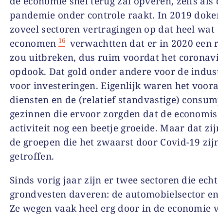
de economie snel terug zal opveren, zelfs als 
pandemie onder controle raakt. In 2019 doken
zoveel sectoren vertragingen op dat heel wat
16
economen
verwachtten dat er in 2020 een r
zou uitbreken, dus ruim voordat het coronav
opdook. Dat gold onder andere voor de indus
voor investeringen. Eigenlijk waren het voora
diensten en de (relatief standvastige) consum
gezinnen die ervoor zorgden dat de economi
activiteit nog een beetje groeide. Maar dat zi
de groepen die het zwaarst door Covid-19 zij
getroffen.
Sinds vorig jaar zijn er twee sectoren die ech
grondvesten daveren: de automobielsector e
Ze wegen vaak heel erg door in de economie 