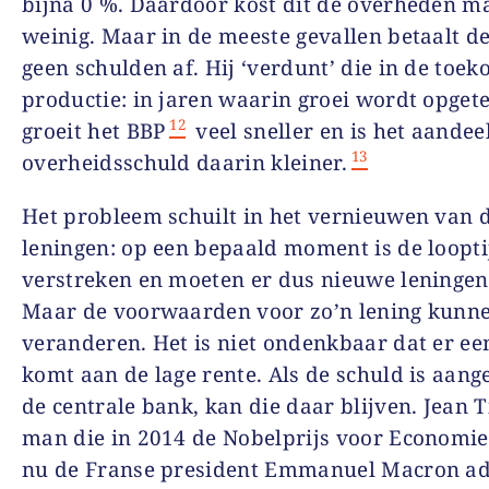
bijna 0 %. Daardoor kost dit de overheden m
weinig. Maar in de meeste gevallen betaalt de
geen schulden af. Hij ‘verdunt’ die in de toek
productie: in jaren waarin groei wordt opget
12
groeit het BBP
veel sneller en is het aandee
13
overheidsschuld daarin kleiner.
Het probleem schuilt in het vernieuwen van 
leningen: op een bepaald moment is de loopti
verstreken en moeten er dus nieuwe leninge
Maar de voorwaarden voor zo’n lening kunn
veranderen. Het is niet ondenkbaar dat er ee
komt aan de lage rente. Als de schuld is aang
de centrale bank, kan die daar blijven. Jean T
man die in 2014 de Nobelprijs voor Economi
nu de Franse president Emmanuel Macron ad