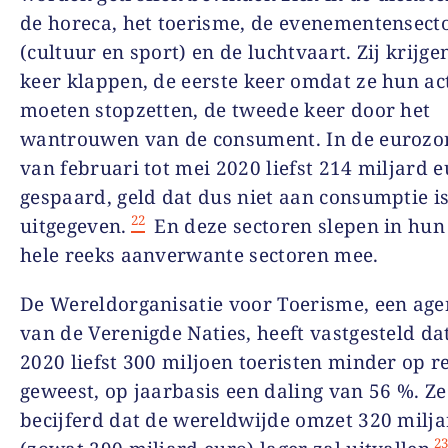
de horeca, het toerisme, de evenementensect
(cultuur en sport) en de luchtvaart. Zij krijge
keer klappen, de eerste keer omdat ze hun act
moeten stopzetten, de tweede keer door het
wantrouwen van de consument. In de eurozon
van februari tot mei 2020 liefst 214 miljard e
gespaard, geld dat dus niet aan consumptie i
22
uitgegeven.
En deze sectoren slepen in hun
hele reeks aanverwante sectoren mee.
De Wereldorganisatie voor Toerisme, een ag
van de Verenigde Naties, heeft vastgesteld da
2020 liefst 300 miljoen toeristen minder op r
geweest, op jaarbasis een daling van 56 %. Ze
becijferd dat de wereldwijde omzet 320 milja
2