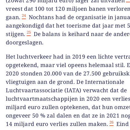
(zowat 290 miljard euro) lager zal uitvallen
vreest dat 100 tot 120 miljoen banen verlor
24
gaan.
Nochtans had de organisatie in januar
aangekondigd dat het toerisme dat jaar met 
25
stijgen.
De balans is keihard naar de ander
doorgeslagen.
Het luchtverkeer had in 2019 een lichte vertr
opgetekend, maar viel opeens helemaal stil. E
2020 stonden 20.000 van de 27.500 gebruiksk
vliegtuigen aan de grond. De Internationale
Luchtvaartassociatie (IATA) verwacht dat de
luchtvaartmaatschappijen in 2020 een verlie
miljard euro zullen optekenen, dat hun omze
ongeveer 50 % zal dalen en dat ze in 2021 no
26
14 miljard euro verlies zullen maken.
Eind 