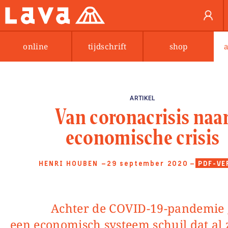
online
tijdschrift
shop
ARTIKEL
Van coronacrisis naa
economische crisis
HENRI HOUBEN
—29 september 2020
—
PDF-VE
Achter de COVID-19-pandemie gaat
een economisch systeem schuil dat al 