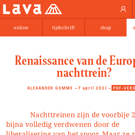
online
tijdschrift
shop
Renaissance van de Euro
nachttrein?
ALEXANDER GOMME
—7 april 2021
—
PDF-VERS
Nachttreinen zijn de voorbije 25 jaar
bijna volledig verdwenen door de
liberalisering van het spoor. Maar ze z