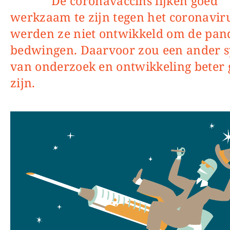
De coronavaccins lijken goed
werkzaam te zijn tegen het coronavir
werden ze niet ontwikkeld om de pan
bedwingen. Daarvoor zou een ander 
van onderzoek en ontwikkeling beter
zijn.