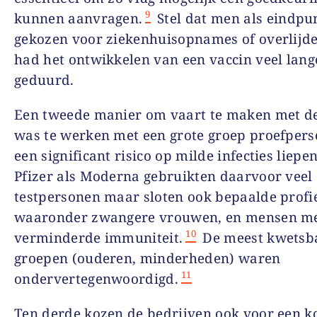
9
kunnen aanvragen.
Stel dat men als eindpu
gekozen voor ziekenhuisopnames of overlijd
had het ontwikkelen van een vaccin veel lang
geduurd.
Een tweede manier om vaart te maken met de
was te werken met een grote groep proefpers
een significant risico op milde infecties liepe
Pfizer als Moderna gebruikten daarvoor veel
testpersonen maar sloten ook bepaalde profie
waaronder zwangere vrouwen, en mensen m
10
verminderde immuniteit.
De meest kwetsb
groepen (ouderen, minderheden) waren
11
ondervertegenwoordigd.
Ten derde kozen de bedrijven ook voor een k