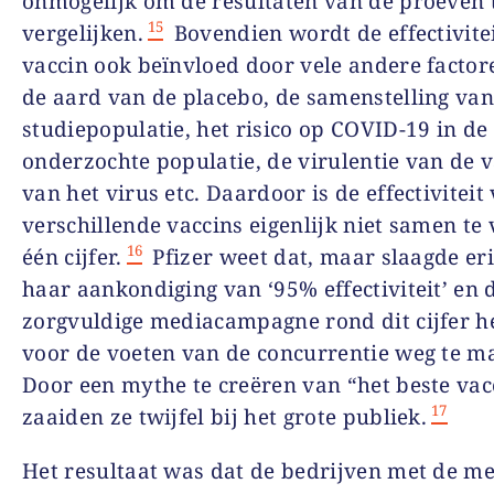
onmogelijk om de resultaten van de proeven 
15
vergelijken.
Bovendien wordt de effectivite
vaccin ook beïnvloed door vele andere factor
de aard van de placebo, de samenstelling van
studiepopulatie, het risico op COVID-19 in de
onderzochte populatie, de virulentie van de 
van het virus etc. Daardoor is de effectiviteit
verschillende vaccins eigenlijk niet samen te 
16
één cijfer.
Pfizer weet dat, maar slaagde e
haar aankondiging van ‘95% effectiviteit’ en 
zorgvuldige mediacampagne rond dit cijfer h
voor de voeten van de concurrentie weg te m
Door een mythe te creëren van “het beste vac
17
zaaiden ze twijfel bij het grote publiek.
Het resultaat was dat de bedrijven met de me