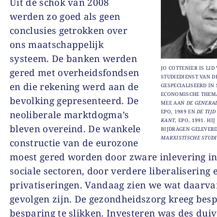
Uit de schok van 2008
werden zo goed als geen
conclusies getrokken over
ons maatschappelijk
systeem. De banken werden
JO COTTENIER IS LID
gered met overheidsfondsen
STUDIEDIENST VAN DE
en die rekening werd aan de
GESPECIALISEERD IN 
ECONOMISCHE THEMA’
bevolking gepresenteerd. De
MEE AAN
DE GENERAL
EPO, 1989 EN
DE TIJ
neoliberale marktdogma’s
KANT
, EPO, 1991. HI
bleven overeind. De wankele
BIJDRAGEN GELEVER
MARXISTISCHE STUDI
constructie van de eurozone
moest gered worden door zware inlevering in
sociale sectoren, door verdere liberalisering 
privatiseringen. Vandaag zien we wat daarva
gevolgen zijn. De gezondheidszorg kreeg bes
besparing te slikken. Investeren was des duiv