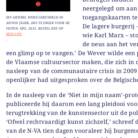
neergelegd om aan
toegangskaarten te
DIT ARTIKEL WERD GEBUNDELD IN
ANTON JÄGER,
DES TE ERGER VOOR DE
De lagere burgerij 
FEITEN
, EPO, 2023. BESTEL HET OP
wie Karl Marx – st
HUN SITE
.
de neus aan het ve
een glimp op te vangen.’ De Wever wilde een
de Vlaamse cultuursector maken, die zich in 
nasleep van de communautaire crisis in 2009
openlijker had uitgesproken over de Belgisch
In de nasleep van de ‘Niet in mijn naam’-prot
publiceerde hij daarom een lang pleidooi voo
terugtrekking van de kunstensector uit de pol
‘Ofwel rechtvaardigt kunst zichzelf,’ schreef 
van de N-VA tien dagen vooraleer hij burgem