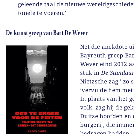
geleende taal de nieuwe wereldgeschiede
tonele te voeren.’
De kunstgreep van Bart De Wever
Net die anekdote ui
Bayreuth greep Ba
Wever eind 2012 a
stuk in
De Standaa
Nietzsche zag,’ zo s
‘vervulde hem met
In plaats van het 
volk, zag hij de ge
Duitse hoofden en 
burgerij, die imme
bedragen hadden