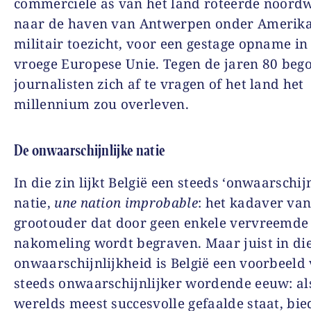
commerciële as van het land roteerde noordw
naar de haven van Antwerpen onder Amerik
militair toezicht, voor een gestage opname in
vroege Europese Unie. Tegen de jaren 80 beg
journalisten zich af te vragen of het land het
millennium zou overleven.
De onwaarschijnlijke natie
In die zin lijkt België een steeds ‘onwaarschijn
natie,
une nation improbable
: het kadaver va
grootouder dat door geen enkele vervreemde
nakomeling wordt begraven. Maar juist in di
onwaarschijnlijkheid is België een voorbeeld
steeds onwaarschijnlijker wordende eeuw: als
werelds meest succesvolle gefaalde staat, bie