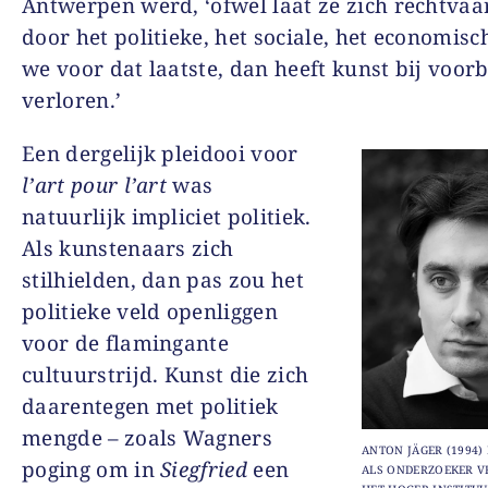
Antwerpen werd, ‘ofwel laat ze zich rechtvaa
door het politieke, het sociale, het economisc
we voor dat laatste, dan heeft kunst bij voor
verloren.’
Een dergelijk pleidooi voor
l’art pour l’art
was
natuurlijk impliciet politiek.
Als kunstenaars zich
stilhielden, dan pas zou het
politieke veld openliggen
voor de flamingante
cultuurstrijd. Kunst die zich
daarentegen met politiek
mengde – zoals Wagners
ANTON JÄGER (1994) 
poging om in
Siegfried
een
ALS ONDERZOEKER 