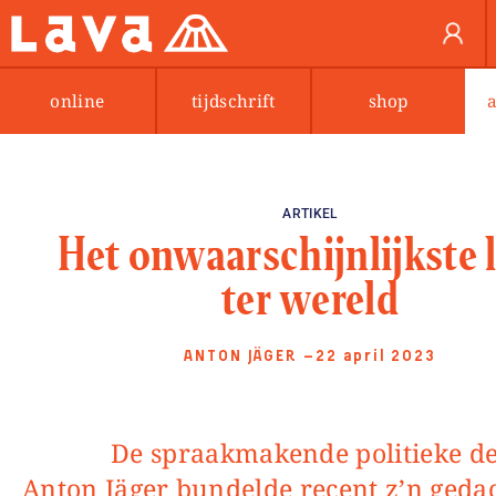
online
tijdschrift
shop
ARTIKEL
Het onwaarschijnlijkste 
ter wereld
ANTON JÄGER
—22 april 2023
De spraakmakende politieke denker
Anton Jäger bundelde recent z’n geda