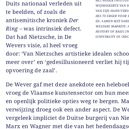
HET HOGER INSTITU
Duits nationaal verleden uit
WIJSBEGEERTE VAN D
te beelden, of zoals de
VAN ZIJN HAND VERS
DES TE ERGER VOOR 
antisemitische kroniek
Der
EN, SAMEN MET DAN
WELFARE MARKETS: 
Ring
– was intrinsiek defect.
HISTORY OF BASIC I
Dat had Nietzsche, in De
(UNIVERSITY OF CHIC
Wevers visie, al heel vroeg
door: ‘Van Nietzsches artistieke idealen schoo
meer over’ en ‘gedesillusioneerd verliet hij ti
opvoering de zaal’.
De Wever gaf met deze anekdote een heleboel
vroeg de Vlaamse kunstensector om hun meer
en openlijk politieke opties weg te bergen. M
verwijzing droeg ook een ander aspect. De W
vergeleek impliciet de Duitse burgerij van Ni
Marx en Wagner met die van het hedendaags