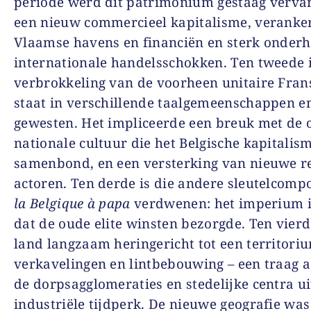
periode werd dit patrimonium gestaag verva
een nieuw commercieel kapitalisme, veranker
Vlaamse havens en financiën en sterk onderh
internationale handelsschokken. Ten tweede i
verbrokkeling van de voorheen unitaire Frans
staat in verschillende taalgemeenschappen e
gewesten. Het impliceerde een breuk met de 
nationale cultuur die het Belgische kapitalis
samenbond, en een versterking van nieuwe r
actoren. Ten derde is die andere sleutelcomp
la Belgique à papa
verdwenen: het imperium 
dat de oude elite winsten bezorgde. Ten vierd
land langzaam heringericht tot een territori
verkavelingen en lintbebouwing – een traag 
de dorpsagglomeraties en stedelijke centra ui
industriële tijdperk. De nieuwe geografie wa