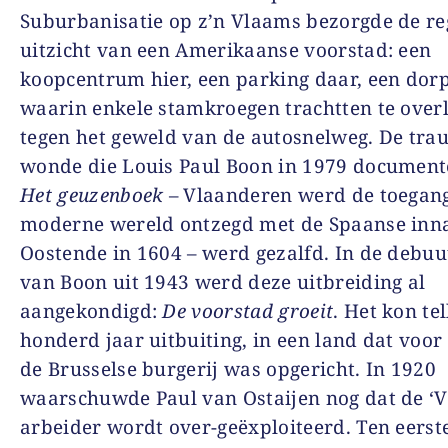
Suburbanisatie op z’n Vlaams bezorgde de re
uitzicht van een Amerikaanse voorstad: een
koopcentrum hier, een parking daar, een dor
waarin enkele stamkroegen trachtten te over
tegen het geweld van de autosnelweg. De tra
wonde die Louis Paul Boon in 1979 document
Het geuzenboek
– Vlaanderen werd de toegang
moderne wereld ontzegd met de Spaanse in
Oostende in 1604 – werd gezalfd. In de debu
van Boon uit 1943 werd deze uitbreiding al
aangekondigd:
De voorstad groeit
. Het kon te
honderd jaar uitbuiting, in een land dat voor
de Brusselse burgerij was opgericht. In 1920
waarschuwde Paul van Ostaijen nog dat de ‘
arbeider wordt over-geëxploiteerd. Ten eerste