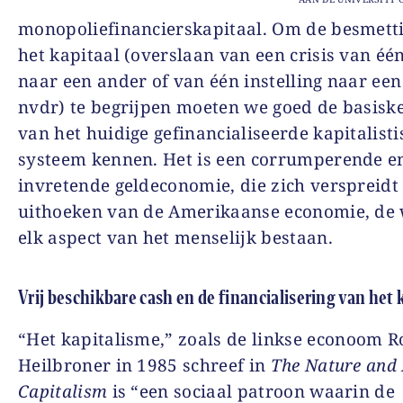
monopoliefinancierskapitaal. Om de besmett
het kapitaal (overslaan van een crisis van éé
naar een ander of van één instelling naar een
nvdr) te begrijpen moeten we goed de basis
van het huidige gefinancialiseerde kapitalisti
systeem kennen. Het is een corrumperende e
invretende geldeconomie, die zich verspreidt 
uithoeken van de Amerikaanse economie, de 
elk aspect van het menselijk bestaan.
Vrij beschikbare
c
ash
en de financialisering van het 
“Het k
apitalism
e
,”
zoals de linkse econoom
R
Heilbroner in 1985
schreef in
The Nature and 
Capitalism
is “
een sociaal patroon waarin de