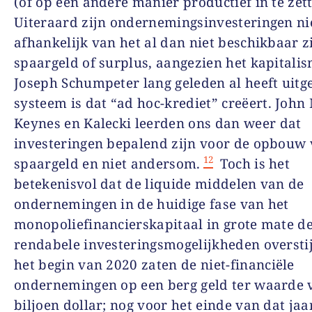
(of op een andere manier productief in te zett
Uiteraard zijn ondernemingsinvesteringen ni
afhankelijk van het al dan niet beschikbaar z
spaargeld of surplus, aangezien het kapitalis
Joseph Schumpeter
lang geleden al heeft uitg
systeem is dat
“ad hoc
-krediet
”
creëert.
John
Keynes
en
Kalecki
leerden ons dan weer dat
investeringen bepalend zijn voor de opbouw
12
spaargeld en niet andersom.
Toch
is het
betekenisvol dat de liquide middelen van de
ondernemingen in de huidige fase van het
monopoliefinancierskapitaal in grote mate d
rendabele investeringsmogelijkheden overstij
het begin van
2020
zaten de niet-financiële
ondernemingen op een berg geld ter waarde 
biljoen dollar; nog voor het einde van dat jaa