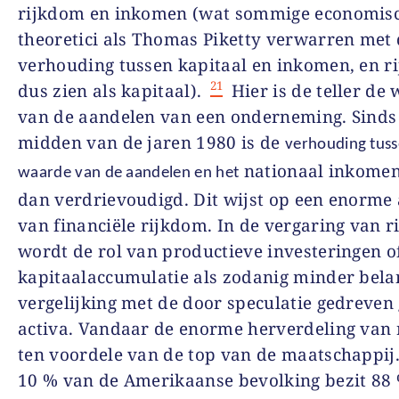
rijkdom
en
inkomen (wat sommige economis
theoretici als
Thomas Piketty
verwarren met 
verhouding tussen kapitaal en inkomen, en
r
21
dus
zien
als kapitaal
)
.
Hier is de teller de
van de aandelen van een onderneming.
Sin
ds
midden van de jaren 1
980
is de
verhouding tuss
nationaal inkome
waarde van de aandelen en het
dan verdrievoudigd. Dit wijst op een enorme
van financiële rijkdom. In de vergaring van 
wordt de rol van productieve
investeringen o
kapitaalaccumulatie als zodanig minder belan
vergelijking met
de door speculatie gedreven
activa. Vandaar de enorme herverdeling van
ten voordele van de top van de maatschappij.
10 % van de Amerikaanse bevolking bezit 88