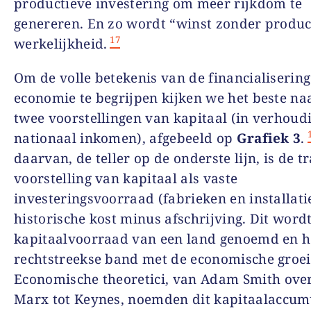
productieve investering om meer rijkdom te
genereren. En zo wordt “winst zonder produc
17
werkelijkheid.
Om de volle betekenis van de financialiserin
economie te begrijpen kijken we het beste na
twee voorstellingen van kapitaal (in verhoudi
nationaal inkomen), afgebeeld op
Grafiek 3
.
daarvan, de teller op de onderste lijn, is de t
voorstelling van kapitaal als vaste
investeringsvoorraad
(
fabrieken en installati
historische kost minus afschrijving. Dit word
kapitaalvoorraad van een land genoemd
en h
rechtstreekse band met de economische groei
Economische theoretici, van
Adam Smith
ove
Marx to
t
Keynes,
noemden dit kapitaalaccumu