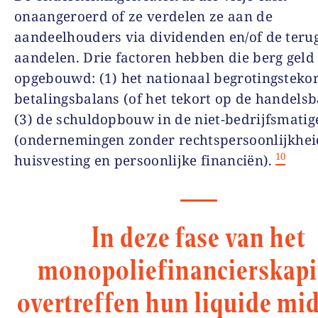
onaangeroerd of ze verdelen ze aan de
aandeelhouders via dividenden en/of de ter
aandelen. Drie factoren hebben die berg geld
opgebouwd:
(1)
het nationaal begrotingstekor
betalingsbalans
(
of het tekort op de handels
(3)
de schuldopbouw in de niet-bedrijfsmatig
(onderneminge
n zonder rechtspersoonlijkhei
10
h
uisvest
ing
en persoonlijke financiën).
In deze fase van het
monopoliefinancierskapi
overtreffen hun liquide mi