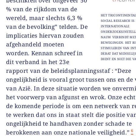
beschikten over ongeveer 50
% van de rijkdom van de
HET TRICONTINENTAL
wereld, maar slechts 6,3 %
SOCIAL RESEARCH IS
van de bevolking” telden. De
INTERNATIONALE
ONDERZOEKSINSTELLI
implicaties hiervan zouden
NAUW VERBINDT MET
afgehandeld moeten
BEWEGINGEN. HET RI
STIMULEREN VAN IN
worden. Kennan schreef in
DEBAT DAT MENSELI
DIENT EN NIET DIE V
dit verband in het 23e
rapport van de beleidsplanningsstaf : “Deze
ongelijkheid is vooral groot tussen ons en de
van Azië. In deze situatie worden we onvermi
het voorwerp van afgunst en wrok. Onze echt
de komende periode is om een netwerk van re
te werken dat ons in staat stelt die positie va
ongelijkheid te handhaven zonder schade te
6
berokkenen aan onze nationale veiligheid.”