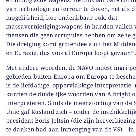
en biologische wapens. De ontvlambare comb
van technologie en terreur te doven, net als d
mogelijkheid, hoe ondenkbaar ook, dat
massavernietigingswapens in handen vallen 
mensen die geen scrupules hebben om ze te g
Die dreiging komt grotendeels uit het Midde
en Eurazië, dus vooral Europa loopt gevaar.”
Met andere woorden, de NAVO moest ingrijpe
gebieden buiten Europa om Europa te besche
is de liefdadige, oppervlakkige interpretatie
kunnen de duidelijke woorden van Albright 
interpreteren. Sinds de ineenstorting van de S
Unie gaf Rusland zich – onder de inschikkelij
president Boris Jeltsin (die zijn herverkiezing
te danken had aan inmenging van de VS) – in 