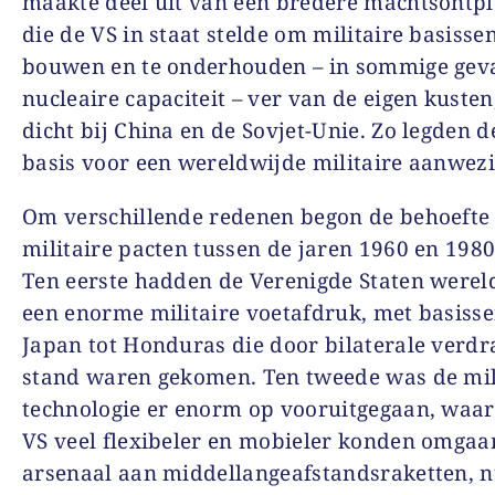
maakte deel uit van een bredere machtsontpl
die de VS in staat stelde om militaire basissen
bouwen en te onderhouden – in sommige gev
nucleaire capaciteit – ver van de eigen kuste
dicht bij China en de Sovjet-Unie. Zo legden d
basis voor een wereldwijde militaire aanwezi
Om verschillende redenen begon de behoefte
militaire pacten tussen de jaren 1960 en 1980
Ten eerste hadden de Verenigde Staten werel
een enorme militaire voetafdruk, met basiss
Japan tot Honduras die door bilaterale verdr
stand waren gekomen. Ten tweede was de mil
technologie er enorm op vooruitgegaan, waa
VS veel flexibeler en mobieler konden omga
arsenaal aan middellangeafstandsraketten, n