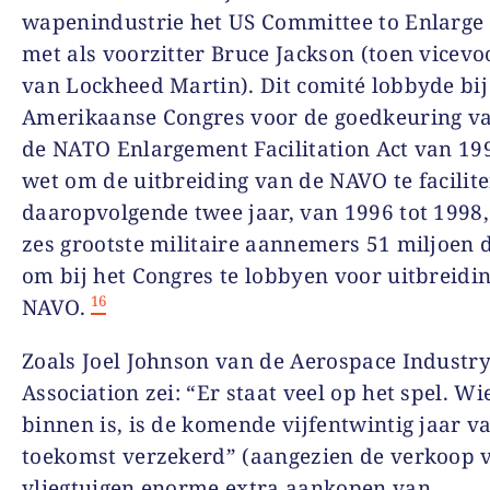
wapenindustrie het
US Committee to Enlarg
met als voorzitter Bruce Jackson (toen vicevo
van Lockheed Martin). Dit comité lobbyde bij
Amerikaanse Congres voor de goedkeuring v
de
NATO Enlargement Facilitation Act
van 199
wet om de uitbreiding van de NAVO te facilite
daaropvolgende twee jaar, van 1996 tot 1998
zes grootste militaire aannemers 51 miljoen d
om bij het Congres te lobbyen voor uitbreidi
16
NAVO.
Zoals Joel Johnson van de
Aerospace Industr
Association
zei: “Er staat veel op het spel. Wi
binnen is, is de komende vijfentwintig jaar va
toekomst verzekerd” (aangezien de verkoop 
vliegtuigen enorme extra aankopen van