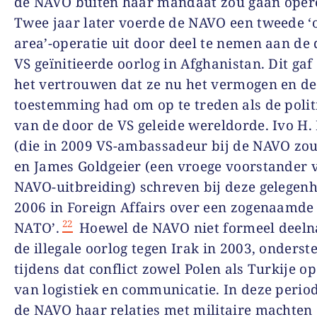
de NAVO buiten haar mandaat zou gaan oper
Twee jaar later voerde de NAVO een tweede ‘o
area’-operatie uit door deel te nemen aan de
VS geïnitieerde oorlog in Afghanistan. Dit ga
het vertrouwen dat ze nu het vermogen en de
toestemming had om op te treden als de polit
van de door de VS geleide wereldorde. Ivo H.
(die in 2009 VS-ambassadeur bij de NAVO zo
en James Goldgeier (een vroege voorstander 
NAVO-uitbreiding) schreven bij deze gelegenh
2006 in
Foreign Affairs
over een zogenaamde 
22
NATO
’.
Hoewel de NAVO niet formeel deel
de illegale oorlog tegen Irak in 2003, onderst
tijdens dat conflict zowel Polen als Turkije op
van logistiek en communicatie. In deze perio
de NAVO haar relaties met militaire machten