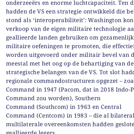
onderzeeërs en enorme luchtcapaciteit. Ten 
hadden de VS een strategie ontwikkeld die b
stond als ‘interoperabiliteit’: Washington kon
verkoop van de eigen militaire technologie a
geallieerde landen gebruiken om gezamenlij
militaire oefeningen te promoten, die effecti
worden uitgevoerd onder militair bevel van 
meestal met het oog op de behartiging van de
strategische belangen van de VS. Tot slot ha
regionale commandostructuren opgezet – zo
Command
in 1947 (Pacom, dat in 2018
Indo-P
Command
zou worden),
Southern
Command
(Southcom) in 1963 en
Central
Command
(Centcom) in 1983 – die al bilatera
multilaterale overeenkomsten hadden geslot
geallieerde legers.