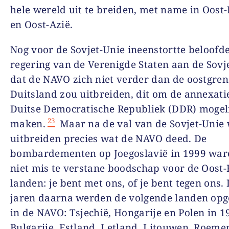
hele wereld uit te breiden, met name in Oost
en Oost-Azië.
Nog voor de Sovjet-Unie ineenstortte beloofd
regering van de Verenigde Staten aan de Sovj
dat de NAVO zich niet verder dan de oostgre
Duitsland zou uitbreiden, dit om de annexati
Duitse Democratische Republiek (DDR) mogeli
23
maken.
Maar na de val van de Sovjet-Unie
uitbreiden precies wat de NAVO deed. De
bombardementen op Joegoslavië in 1999 war
niet mis te verstane boodschap voor de Oost
landen: je bent met ons, of je bent tegen ons. 
jaren daarna werden de volgende landen o
in de NAVO: Tsjechië, Hongarije en Polen in 1
Bulgarije, Estland, Letland, Litouwen, Roemen